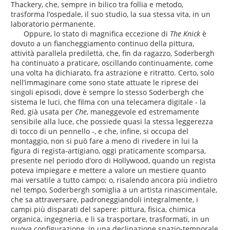
Thackery, che, sempre in bilico tra follia e metodo,
trasforma l’ospedale, il suo studio, la sua stessa vita, in un
laboratorio permanente.
Oppure, lo stato di magnifica eccezione di
The Knick
è
dovuto a un fiancheggiamento continuo della pittura,
attività parallela prediletta, che, fin da ragazzo, Soderbergh
ha continuato a praticare, oscillando continuamente, come
una volta ha dichiarato, fra astrazione e ritratto. Certo, solo
nell’immaginare come sono state attuate le riprese dei
singoli episodi, dove è sempre lo stesso Soderbergh che
sistema le luci, che filma con una telecamera digitale - la
Red, già usata per
Che
, maneggevole ed estremamente
sensibile alla luce, che possiede quasi la stessa leggerezza
di tocco di un pennello -, e che, infine, si occupa del
montaggio, non si può fare a meno di rivedere in lui la
figura di regista-artigiano, oggi praticamente scomparsa,
presente nel periodo d’oro di Hollywood, quando un regista
poteva impiegare e mettere a valore un mestiere quanto
mai versatile a tutto campo; o, risalendo ancora più indietro
nel tempo, Soderbergh somiglia a un artista rinascimentale,
che sa attraversare, padroneggiandoli integralmente, i
campi più disparati del sapere: pittura, fisica, chimica
organica, ingegneria, e li sa trasportare, trasformati, in un
nuova configurazione, in una declinazione spazio-temporale