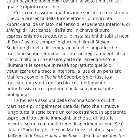
su un paziente ponendogli davanti al volto un disco sul
quale è dipinto un occhio.
Così, come assume una funzione specifica e di estremo
rilievo la presenza della luce elettrica - di impronta
kubrickiana, da un lato, nel senso di esperienza interiore, di
shining
, di “luccicanza”, dall’altro, in chiave di puro
espressionismo astratto, (p.e. le installazioni di tubi al neon
di Dan Flavin) -, sempre in gioco nei film di Steven
Soderbergh, nella disseminazione delle lampade, che
tracciano sentieri luminosi all’interno degli ambienti, il cui
ruolo, molto più che essere parte dell’arredamento e
illuminare le scene, è in realtà soprattutto quello di
visualizzare una traccia interiore, la luce di un pensiero.
Mai forse come in
The Knick
Soderbergh è riuscito a
tracciare una storia dell’occhio, così nettamente
autoriflessiva e così profonda nella sua ammaliante
ambiguità.
La bellezza assoluta della colonna sonora di Cliff
Martinez è principalmente data dal fatto che si muove
lungo tutta la serie come un corpo estraneo, in apparente
aspro conflitto con le immagini, anche se, di fatto, le
incontra su un comune terreno di sperimentazione. Se è
stata di Soderbergh, che con Martinez collabora spesso,
dall’epoca di
Sex, lies and videotape
, l’idea di usare per
The