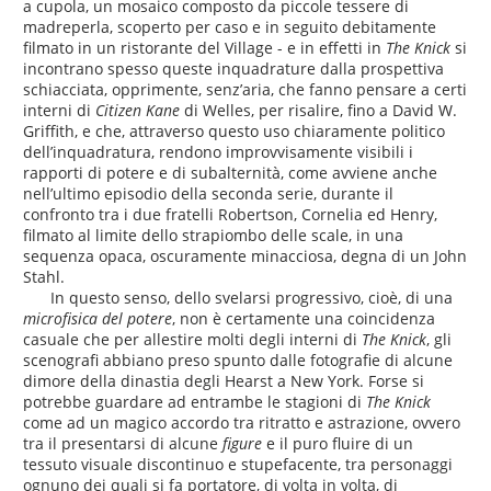
a cupola, un mosaico composto da piccole tessere di
madreperla, scoperto per caso e in seguito debitamente
filmato in un ristorante del Village - e in effetti in
The Knick
si
incontrano spesso queste inquadrature dalla prospettiva
schiacciata, opprimente, senz’aria, che fanno pensare a certi
interni di
Citizen Kane
di Welles, per risalire, fino a David W.
Griffith, e che, attraverso questo uso chiaramente politico
dell’inquadratura, rendono improvvisamente visibili i
rapporti di potere e di subalternità, come avviene anche
nell’ultimo episodio della seconda serie, durante il
confronto tra i due fratelli Robertson, Cornelia ed Henry,
filmato al limite dello strapiombo delle scale, in una
sequenza opaca, oscuramente minacciosa, degna di un John
Stahl.
In questo senso, dello svelarsi progressivo, cioè, di una
microfisica del potere
, non è certamente una coincidenza
casuale che per allestire molti degli interni di
The Knick
, gli
scenografi abbiano preso spunto dalle fotografie di alcune
dimore della dinastia degli Hearst a New York. Forse si
potrebbe guardare ad entrambe le stagioni di
The Knick
come ad un magico accordo tra ritratto e astrazione, ovvero
tra il presentarsi di alcune
figure
e il puro fluire di un
tessuto visuale discontinuo e stupefacente, tra personaggi
ognuno dei quali si fa portatore, di volta in volta, di