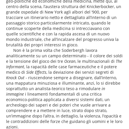
geo-politiche ed economiche della medicina, mette qui, al
centro della scena, l’austera struttura del Knickerbocker, un
grande ospedale di New York agli albori del ‘900, per
tracciare un itinerario netto e dettagliato all’interno di un
passaggio storico particolarmente intricato, quando le
continue scoperte della medicina si intrecciavano con
quelle scientifiche e con la rapida ascesa di un nuovo
mondo industriale, che all’incalzare del progresso univa la
brutalità dei propri interessi in gioco.
Non è la prima volta che Soderbergh lavora
analiticamente su un campo determinato - il colore dei soldi
e la tensione del gioco dei tre
Ocean
, le multinazionali di
The
Informant
, la rapacità delle case farmaceutiche e il potere
medico di
Side Effects
, la deviazione dei servizi segreti di
Knock Out
- riuscendone sempre a disegnare, dall’interno,
una mappatura minuziosa e illuminante, anzi, lo si direbbe
soprattutto un analista-teorico teso a rimodulare
in
immagine
i lineamenti fondamentali di una critica
economico-politica applicata a diversi sistemi dati, un
archeologo dei saperi e dei poteri che vuole arrivare a
comprendere e a mettere in luce, strato dopo strato,
un’immagine dopo l’altra, in dettaglio, la violenza, l’opacità e
le contraddizioni delle forze che guidano gli uomini e le loro
azioni.