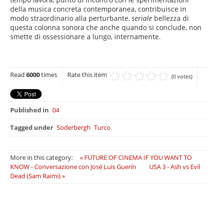
della musica concreta contemporanea, contribuisce in
modo straordinario alla perturbante,
seriale
bellezza di
questa colonna sonora che anche quando si conclude, non
smette di ossessionare a lungo, internamente.
Read
6000
times
Rate this item
(0 votes)
Published in
04
Tagged under
Soderbergh
Turco
More in this category:
« FUTURE OF CINEMA IF YOU WANT TO
KNOW - Conversazione con José Luis Guerín
USA 3 - Ash vs Evil
Dead (Sam Raimi) »