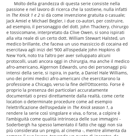
Molto della grandezza di questa serie consiste nella
passione e nel lavoro di ricerca che la sostiene, nulla infatti
in
The Knick 1 e 2
si dà come invenzione gratuita o casuale;
Jack Amiel e Michael Begler, i due co-autori, per costruire,
ad esempio, il personaggio del dott. John Thackery, chirurgo
e tossicomane, interpretato da Clive Owen, si sono ispirati
alla vita reale di un certo dott. William Stewart Halsted, un
medico brillante, che faceva un uso massiccio di cocaina ed
esercitava agli inizi del ‘900 all’ospedale John Hopkins di
New York, noto tra l’altro per aver sviluppato alcuni
protocolli, usati ancora oggi in chirurgia, ma anche il medico
afro-americano, Algernon Edwards, uno dei personaggi più
intensi della serie, si ispira, in parte, a Daniel Hale Williams,
uno dei primi medici afro-americani che esercitarono la
professione a Chicago, verso la fine dell’Ottocento. Forse è
proprio la presenza dei particolari accuratamente
documentati o presi direttamente dalla realtà, come certe
location o determinate procedure come ad esempio
l’elettrificazione dell’ospedale in
The Knick season 1
, a
rendere la serie così singolare e viva, o forse, a colpire è
l’ambiguità come qualità intrinseca delle sue immagini -
Soderbergh ha spesso lamentato il fatto che oggi non sia
più considerata un pregio, al cinema -, mentre alimenta da