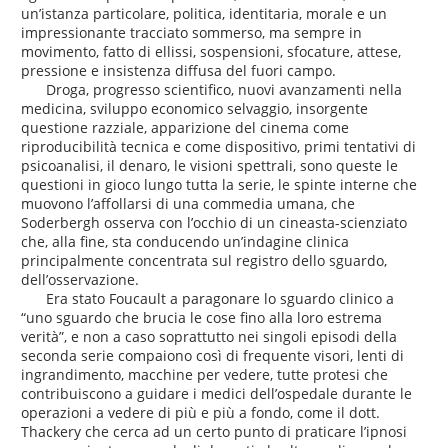
un’istanza particolare, politica, identitaria, morale e un
impressionante tracciato sommerso, ma sempre in
movimento, fatto di ellissi, sospensioni, sfocature, attese,
pressione e insistenza diffusa del fuori campo.
Droga, progresso scientifico, nuovi avanzamenti nella
medicina, sviluppo economico selvaggio, insorgente
questione razziale, apparizione del cinema come
riproducibilità tecnica e come dispositivo, primi tentativi di
psicoanalisi, il denaro, le visioni spettrali, sono queste le
questioni in gioco lungo tutta la serie, le spinte interne che
muovono l’affollarsi di una commedia umana, che
Soderbergh osserva con l’occhio di un cineasta-scienziato
che, alla fine, sta conducendo un’indagine clinica
principalmente concentrata sul registro dello sguardo,
dell’osservazione.
Era stato Foucault a paragonare lo sguardo clinico a
“uno sguardo che brucia le cose fino alla loro estrema
verità”, e non a caso soprattutto nei singoli episodi della
seconda serie compaiono così di frequente visori, lenti di
ingrandimento, macchine per vedere, tutte protesi che
contribuiscono a guidare i medici dell’ospedale durante le
operazioni a vedere di più e più a fondo, come il dott.
Thackery che cerca ad un certo punto di praticare l’ipnosi