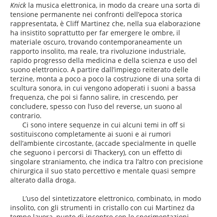
Knick
la musica elettronica, in modo da creare una sorta di
tensione permanente nei confronti dell’epoca storica
rappresentata, è Cliff Martinez che, nella sua elaborazione
ha insistito soprattutto per far emergere le ombre, il
materiale oscuro, trovando contemporaneamente un
rapporto insolito, ma reale, tra rivoluzione industriale,
rapido progresso della medicina e della scienza e uso del
suono elettronico. A partire dall’impiego reiterato delle
terzine, monta a poco a poco la costruzione di una sorta di
scultura sonora, in cui vengono adoperati i suoni a bassa
frequenza, che poi si fanno salire, in crescendo, per
concludere, spesso con l’uso del reverse, un suono al
contrario.
Ci sono intere sequenze in cui alcuni temi in off si
sostituiscono completamente ai suoni e ai rumori
dell’ambiente circostante, (accade specialmente in quelle
che seguono i percorsi di Thackery), con un effetto di
singolare straniamento, che indica tra l’altro con precisione
chirurgica il suo stato percettivo e mentale quasi sempre
alterato dalla droga.
L’uso del sintetizzatore elettronico, combinato, in modo
insolito, con gli strumenti in cristallo con cui Martinez da
tempo lavora, punto di incontro con le sperimentazioni