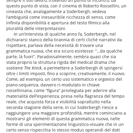
sempre il suo lavoro, trovando un punto di incontro, da
questo punto di vista, con il cinema di Roberto Rossellini, un
cineasta che, analogamente a Soderbergh, vedeva
l’ambiguità come inesauribile ricchezza di senso, come
infinita disponibilità e apertura del testo filmico alla
pluralità delle interpretazioni.
In un’intervista di qualche anno fa, Soderbergh, nel
dichiararsi stanco della tirannia di certi clichè narrativi da
rispettare, parlava della necessità di trovare una
grammatica nuova, che era sicuro esistesse: “…da qualche
parte, là fuori”. Paradossalmente, sembra quasi che sia
stata proprio la struttura rigida del medical drama che
sostiene
The Knick
, a permettere a Soderbergh di spingersi
oltre i limiti imposti, fino a scoprire, creativamente, il nuovo.
Come, ad esempio, un certo uso sistematico e
organico
del
piano-sequenza, davvero ri-modulato in chiave
rosselliniana, come “figura” privilegiata per aderire alla
materialità dell’esperienza, presa nella flagranza del tempo
reale, che acquista forza e visibilità soprattutto nella
seconda stagione della serie, in cui Soderbergh riesce a
raggiungere una maggiore profondità, mentre cominciano a
mostrarsi gli elementi di questa grammatica nuova, nelle
forme di una sperimentazione linguistico-visuale che in un
certo senso rispecchia lo stesso modus operandi del dott