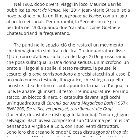
Nel 1902, dopo diversi viaggi in loco, Maurice Barrès
pubblica
La mort de Venise
. Nel 2014 Jean-Marie Straub isola
nove pagine e ne fa un film,
À propos de Venise
, con un lago
al posto dei canali. Per entrambi, la Serenissima è già
perduta nel '700, quando due “cariatidi” come Goethe e
Chateaubriand la frequentano.
Tre punti nello spazio, ciò che resta di un movimento
che immagino da sinistra a destra. Tre inquadrature fisse.
1) Un tronco d’albero sulla riva del lago. 2) Un grosso ramo
che posa sull’acqua. 3) Una donna seduta, un microfono, un
prato e il lago alle spalle. Il testo re-citato, le pause, le
cesure: gli
a capo
corrispondono a precisi stacchi sull’asse. È
un moto ondoso testuale, tipografico, che si lega a quello
lacustre. Idea di ritmo e contrappunto: la massa d’acqua, la
luce, le anatre, gli insetti, il testo. Tre inquadrature. Poi uno
stacco, un blocco di nero, ci catapulta davanti agli occhi
un’inquadratura di
Chronik der Anna Magdalena Bach
(1967):
BWV 205,
Zerreißet, zersprenget, zertrümmert die Gruft
(Lacerate, devastate e distruggete la tomba). Con un ghigno
selvaggio, Bach aveva composto il suo “dramma per musica”
pensando a Virgilio e a Eolo, con i suoi venti distruttori.
Sono loro che creano le onde? E cosa distruggono? (
Trop tôt