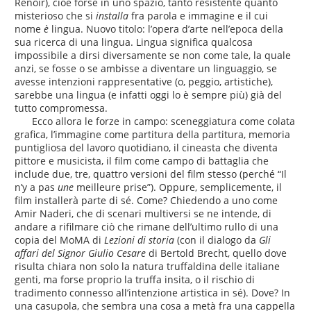
Renoir), cioè forse in uno spazio, tanto resistente quanto
misterioso che si
installa
fra parola e immagine e il cui
nome
è
lingua. Nuovo titolo: l’opera d’arte nell’epoca della
sua ricerca di una lingua. Lingua significa qualcosa
impossibile a dirsi diversamente se non come tale, la quale
anzi, se fosse o se ambisse a diventare un linguaggio, se
avesse intenzioni rappresentative (o, peggio, artistiche),
sarebbe una lingua (e infatti oggi lo è sempre più) già del
tutto compromessa.
Ecco allora le forze in campo: sceneggiatura come colata
grafica, l’immagine come partitura della partitura, memoria
puntigliosa del lavoro quotidiano, il cineasta che diventa
pittore e musicista, il film come campo di battaglia che
include due, tre, quattro versioni del film stesso (perché “Il
n’y a pas
une
meilleure prise”). Oppure, semplicemente, il
film installerà parte di sé. Come? Chiedendo a uno come
Amir Naderi, che di scenari multiversi se ne intende, di
andare a rifilmare ciò che rimane dell’ultimo rullo di una
copia del MoMA di
Lezioni di storia
(con il dialogo da
Gli
affari del Signor Giulio Cesare
di Bertold Brecht, quello dove
risulta chiara non solo la natura truffaldina delle italiane
genti, ma forse proprio la truffa insita, o il rischio di
tradimento connesso all’intenzione artistica in sé). Dove? In
una casupola, che sembra una cosa a metà fra una cappella