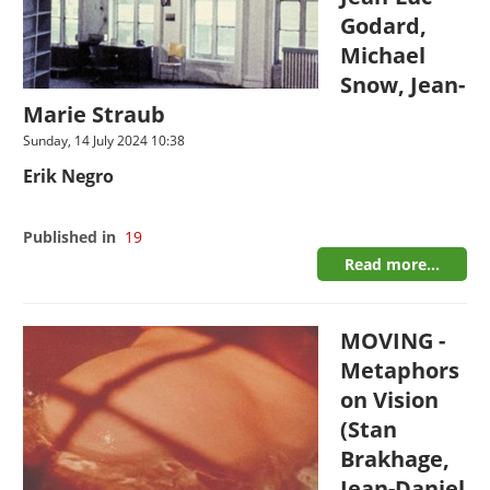
Godard,
Michael
Snow, Jean-
Marie Straub
Sunday, 14 July 2024 10:38
Erik Negro
Published in
19
Read more...
MOVING -
Metaphors
on Vision
(Stan
Brakhage,
Jean-Daniel