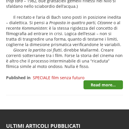
trop tard
– 1982, due grattacieli gemelli riflessi nel Nilo si
sfaldano nello sciabordio dell’acqua.)
Il recitato e l’aria di Bach sono posti in posizione inedita
– dialettica. Si pensi a
Proposta in quattro parti, Cézanne
o al
recente
Kommunisten
: è la stessa rigidezza del concetto di
filmografia ad entrare in crisi. Logica dell’essai – non si
tratta di trasgredire una forma, quanto di testarne i limiti,
coglierne la dimesione prismatica verificandone le variabili.
Giocare la partita coi flutti
, direbbe Mallarmé. Creare
correnti sotterranee tra i film. Forse la storia del cinema non
è altro che il processo interminabile di una “ricaduta”
filmica simile al moto ondoso. Nulla è fisso.
Published in
SPECIALE film senza futuro
Read more...
ULTIMI ARTICOLI PUBBLICATI