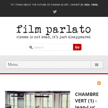
"IF I THINK ABOUT THE FUTURE OF CINEMA AS ART, I SHIVER"
(Y. OZU, 1959)
Go
Menu
CHAMBRE
VERT (1) -
Jean-Luc