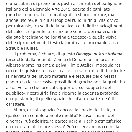
e una cabina di proiezione, posta all’entrata del padiglione
italiano della Biennale Arte 2015, aperta da ogni lato
(perché in una sala cinematografica si può entrare, ma
anche uscire), e in cui al loop del rullo in fin di vita o vivo
per miracolo, fra salti della pellicola e definitivi scioglimenti
del colore, risponde la recinzione sonora dei materiali (il
dialogo brechtiano nell’originale tedesco) e quella visiva
delle riproduzioni del testo lavorato alla loro maniera da
Straub e Huillet.
Il problema, è chiaro, di questo
Omaggio all’arte italiana!
(prodotto dalla neonata Zomia di Donatello Fumarola e
Alberto Momo insieme a Belva Film e Atelier Impopulaire)
non è disquisire su cosa sia arte e cosa no, ma di ricostruire
la nervatura del lavoro materiale e testuale del cineasta
(compresa la successiva possibile degradazione, la quale ha
a sua volta a che fare col supporto e col supporto del
pubblico), ricostruirla fino a ridarne la cadenza profonda,
conquistandogli quello spazio che, d’altra parte, ne è il
carattere.
Allora, questo spazio, è ancora lo spazio del testo, o
qualcosa di completamente inedito? E cosa rimane del
cinema? Può addirittura partecipare al rischio atmosferico
connaturato al filmare stesso? Può essere ancora come la