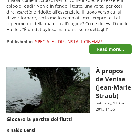
nuvola, come il colpo di vento, come il sole? Può essere il
colpo di dadi? Non è in fondo il testo, una volta, per così
dire,
estratto
e ridotto all’essenziale, il luogo verso cui si
deve ritornare, certo molto cambiati, ma sempre tesi al
reperimento della materia all’origine? Come diceva Danièle
Huillet: “È un dettaglio… ma non ci sono dettagli!”.
Published in
SPECIALE - DIS-INSTALL CINEMA!
Read more...
À propos
de Venise
(Jean-Marie
Straub)
Saturday, 11 April
2015 14:56
Giocare la partita dei flutti
Rinaldo Censi