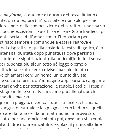
no un giorno
, le otto ore di durata del rosselliniano e
te, un qui ed ora (im)possibile, e non solo perché
colorazione, nella composizione dei caratteri, uno spazio
 poche eccezioni, i suoi Elisa e Irene Grandi videoclip,
amente seriale, dell’anno scorso. Filmparlato per
o destinato sempre e comunque a essere l’altrove e il
dai dispositivi e quella cosiddetta extradiegetica, è la
ntensità, puntata dopo puntata, là dove persino i
ere le significazioni, dilatando all’infinito il senso..
iderio, senza più alcun tetto né legge o (omo o
tituzionalizzato, senza divise, ma solo dotato di
si (e chiamarsi con) un nome, un punto di vista
che sia, una forma, un’immagine appropriata, cangiante
ari anche per sottrazione, le regole, i codici, i respiri,
e stagioni delle serie tv cui siamo più allenati, anche
iche di
Euphoria
..
gioni, la pioggia, il vento, i tuoni, la luce kechichiana
l sangue mestruale e la spiaggia, sono le danze, quelle
marcate dall’amore, da un matrimonio improvvisato
 lutto per una morte violenta poi, dove una villa vuota
rafia di due indimenticabili
ensemble
(il primo, alla fine