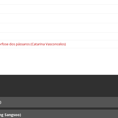
fose dos pássaros (Catarina Vasconcelos)
)
ng Sangsoo)