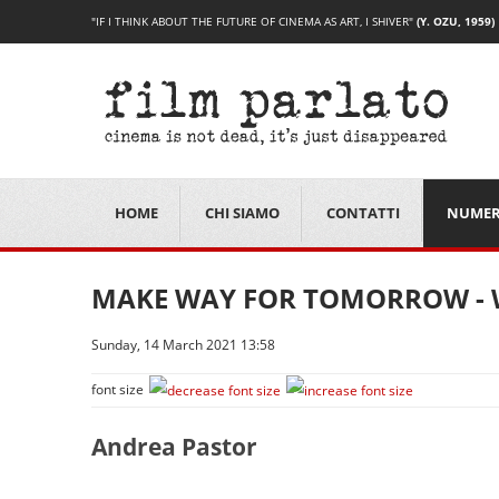
"IF I THINK ABOUT THE FUTURE OF CINEMA AS ART, I SHIVER"
(Y. OZU, 1959)
HOME
CHI SIAMO
CONTATTI
NUMER
MAKE WAY FOR TOMORROW - 
Sunday, 14 March 2021 13:58
font size
Andrea Pastor