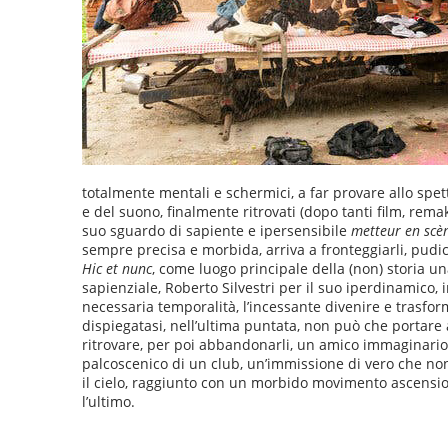
totalmente mentali e schermici, a far provare allo spe
e del suono, finalmente ritrovati (dopo tanti film, rem
suo sguardo di sapiente e ipersensibile
metteur en scè
sempre precisa e morbida, arriva a fronteggiarli, pudica
Hic et nunc
, come luogo principale della (non) storia una
sapienziale, Roberto Silvestri per il suo iperdinamico, i
necessaria temporalità, l’incessante divenire e trasform
dispiegatasi, nell’ultima puntata, non può che portare 
ritrovare, per poi abbandonarli, un amico immaginario,
palcoscenico di un club, un’immissione di vero che non
il cielo, raggiunto con un morbido movimento ascensio
l’ultimo.