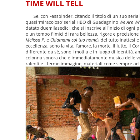
TIME WILL TELL
Se, con Fassbinder, citando il titolo di un suo seria
quasi ‘miracoloso’ serial HBO di Guadagnino
We Are Wh
datato duemilasedici, che si inscrive all’inizio di ogni
e un tempo filmici di rara bellezza, rigore e precisione
Melissa P.
e
Chiamami col tuo nome
), del tutto inattesi
eccellenza, sono la vita, l’amore, la morte, il lutto, il
differente da sé, sono i moti a e in luogo di identità, a
colonna sonora che è immediatamente musica delle vene,
ralenti e i fermo immagine, materiali come sempre ad al