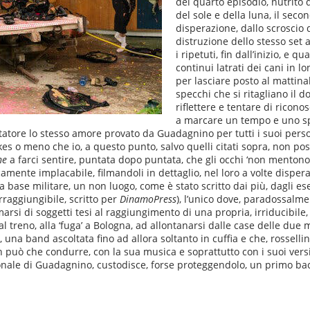
del quarto episodio, nutrito d
del sole e della luna, il seco
disperazione, dallo scroscio d
distruzione dello stesso set ab
i ripetuti, fin dall’inizio, e q
continui latrati dei cani in 
per lasciare posto al mattina
specchi che si ritagliano il d
riflettere e tentare di riconos
a marcare un tempo e uno spa
ttatore lo stesso amore provato da Guadagnino per tutti i suoi pers
akes o meno che io, a questo punto, salvo quelli citati sopra, non po
ne
a farci sentire, puntata dopo puntata, che gli occhi ‘non menton
mente implacabile, filmandoli in dettaglio, nel loro a volte disperato
 base militare, un non luogo, come è stato scritto dai più, dagli ese
rraggiungibile, scritto per
DinamoPress
), l’unico dove, paradossalme
arsi di soggetti tesi al raggiungimento di una propria, irriducibile, 
al treno, alla ‘fuga’ a Bologna, ad allontanarsi dalle case delle due
 una band ascoltata fino ad allora soltanto in cuffia e che, rossell
 può che condurre, con la sua musica e soprattutto con i suoi versi
nale di Guadagnino, custodisce, forse proteggendolo, un primo baci