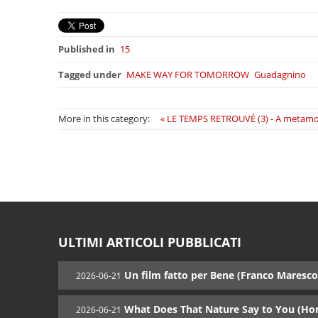
Published in
15
Tagged under
MAKE WAY FOR TOMORROW
Guadagnino
More in this category:
« LE TEMPS RETROUVÉ (3) - A metamor
ULTIMI ARTICOLI PUBBLICATI
Un film fatto per Bene (Franco Maresco
2026-06-21
What Does That Nature Say to You (Ho
2026-06-21