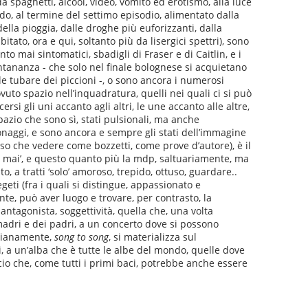
a spaghetti, alcool, video, vomito ed erotismo, alla luce
ndo, al termine del settimo episodio, alimentato dalla
ella pioggia, dalle droghe più euforizzanti, dalla
itato, ora e qui, soltanto più da lisergici spettri), sono
uanto mai sintomatici, sbadigli di Fraser e di Caitlin, e i
lontananza - che solo nel finale bolognese si acquietano
le tubare dei piccioni -, o sono ancora i numerosi
ovuto spazio nell’inquadratura, quelli nei quali ci si può
cersi gli uni accanto agli altri, le une accanto alle altre,
zio che sono sì, stati pulsionali, ma anche
onaggi, e sono ancora e sempre gli stati dell’immagine
sso che vedere come bozzetti, come prove d’autore), è il
o mai’, e questo quanto più la mdp, saltuariamente, ma
, a tratti ‘solo’ amoroso, trepido, ottuso, guardare..
geti (fra i quali si distingue, appassionato e
nte, può aver luogo e trovare, per contrasto, la
antagonista, soggettività, quella che, una volta
 madri e dei padri, a un concerto dove si possono
inianamente,
song to song
, si materializza sul
, a un’alba che è tutte le albe del mondo, quelle dove
o che, come tutti i primi baci, potrebbe anche essere