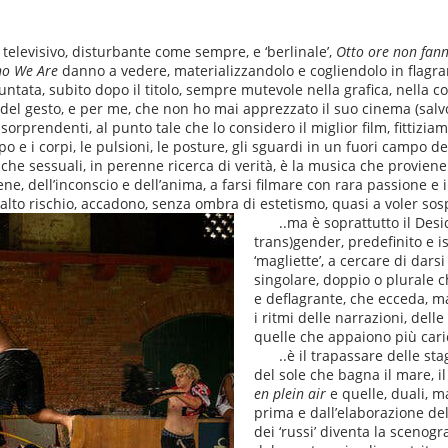
l televisivo, disturbante come sempre, e ‘berlinale’,
Otto ore non fan
o We Are
danno a vedere, materializzandolo e cogliendolo in flagran
 puntata, subito dopo il titolo, sempre mutevole nella grafica, nella 
 del gesto, e per me, che non ho mai apprezzato il suo cinema (salvo
 e sorprendenti, al punto tale che lo considero il miglior film, fittizi
 Corpo e i corpi, le pulsioni, le posture, gli sguardi in un fuori camp
nche sessuali, in perenne ricerca di verità, è la musica che proviene 
 dell’inconscio e dell’anima, a farsi filmare con rara passione e i
to rischio, accadono, senza ombra di estetismo, quasi a voler sospend
..ma è soprattutto il Des
trans)gender, predefinito e is
‘magliette’, a cercare di dar
singolare, doppio o plurale 
e deflagrante, che ecceda, mag
i ritmi delle narrazioni, dell
quelle che appaiono più car
..è il trapassare delle sta
del sole che bagna il mare, i
en plein air
e quelle, duali, 
prima e dall’elaborazione del
dei ‘russi’ diventa la scenog