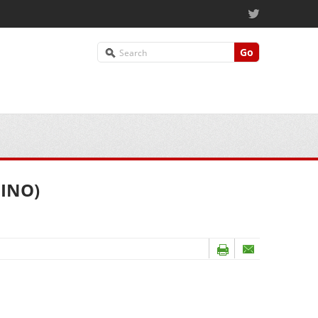
Go
INO)