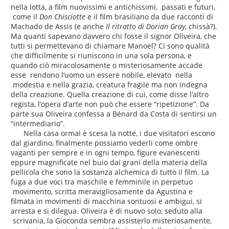
nella lotta, a film nuovissimi e antichissimi, passati e futuri,
come il
Don Chisciotte
e il film brasiliano da due racconti di
Machado de Assis (e anche
Il ritratto di Dorian Gray
, chissà?).
Ma quanti sapevano davvero chi fosse il signor Oliveira, che
tutti si permettevano di chiamare Manoel? Ci sono qualità
che difficilmente si riuniscono in una sola persona, e
quando ciò miracolosamente o misteriosamente accade
esse rendono l’uomo un essere nobile, elevato nella
modestia e nella grazia, creatura fragile ma non indegna
della creazione. Quella creazione di cui, come disse l’altro
regista, l’opera d’arte non può che essere “ripetizione”. Da
parte sua Oliveira confessa a Bénard da Costa di sentirsi un
“intermediario”.
Nella casa ormai è scesa la notte, i due visitatori escono
dal giardino, finalmente possiamo vederli come ombre
vaganti per sempre e in ogni tempo, figure evanescenti
eppure magnificate nel buio dai grani della materia della
pellicola che sono la sostanza alchemica di tutto il film. La
fuga a due voci tra maschile e femminile in perpetuo
movimento, scritta meravigliosamente da Agustina e
filmata in movimenti di macchina sontuosi e ambigui, si
arresta e si dilegua. Oliveira è di nuovo solo, seduto alla
scrivania, la Gioconda sembra assisterlo misteriosamente,