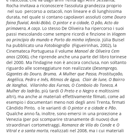
Rocha invitava a riconoscere l’assoluta grandezza proprio
nel suo percorso a ostacoli, non lineare e di lunghissima
durata, nel quale si contano capolavori assoluti come
Douro
faina fluvial, Aniki-Bóbó, O pintor e a cidade, O pão, Acto da
primavera, A caça
. Lo stesso De Oliveira ha ripercorso i suoi
passi mescolando come sempre ricordi e finzione in
Viagem
ao princípio do mundo
e
Porto da minha infancia
. Júlia Buisel
ha pubblicato una
Fotobiografia
(Figueirinhas, 2002), la
Cinemateca Portuguesa il volume
Manoel de Oliveira Cem
anos
(2006), che riprende anche una parte del libro torinese
del 2000. Ma l’indagine non è ancora conclusa, non soltanto
riguardo alle sceneggiature non realizzate (
Desemprego,
Gigantes do Douro, Bruma, A Mulher que Passa, Prostituçaão,
Angélica, Pedro e Inês, Ritmos de água, Clair de lune, O Bairro
de Xanghai, Vilarinho das Furnas, O Comboio do Toneca, A
Mulher do ladrão
, più tardi
O Preto e o Negro
e moltissimi
altri), ma anche ai materiali effettivamente filmati, come ad
esempio i documentari meno noti degli anni Trenta, firmati
Cândido Pinto, o le varianti di
O pintor e a cidade
e
Pão
.
Qualche anno fa, inoltre, sono emersi in una proiezione a
Venezia (per poi scomparire stranamente di nuovo) due
straordinari cortometraggi,
Romance de Vila do Conde
e
O
Vitral e a santa morta
, realizzati nel 2008, ma i cui materiali