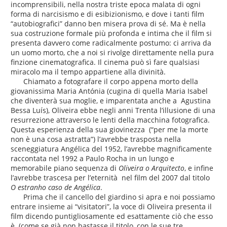
incomprensibili, nella nostra triste epoca malata di ogni
forma di narcisismo e di esibizionismo, e dove i tanti film
“autobiografici” danno ben misera prova di sé. Ma è nella
sua costruzione formale più profonda e intima che il film si
presenta davvero come radicalmente postumo: ci arriva da
un uomo morto, che a noi si rivolge direttamente nella pura
finzione cinematografica. Il cinema può sì fare qualsiasi
miracolo ma il tempo appartiene alla divinità.
Chiamato a fotografare il corpo appena morto della
giovanissima Maria Antónia (cugina di quella Maria Isabel
che diventerà sua moglie, e imparentata anche a Agustina
Bessa Luís), Oliveira ebbe negli anni Trenta l’illusione di una
resurrezione attraverso le lenti della macchina fotografica.
Questa esperienza della sua giovinezza (“per me la morte
non è una cosa astratta”) l’avrebbe trasposta nella
sceneggiatura Angélica del 1952, l’avrebbe magnificamente
raccontata nel 1992 a Paulo Rocha in un lungo e
memorabile piano sequenza di
Oliveira o Arquitecto
, e infine
l’avrebbe trascesa per l’eternità nel film del 2007 dal titolo
O estranho caso de Angélica
.
Prima che il cancello del giardino si apra e noi possiamo
entrare insieme ai “visitatori”, la voce di Oliveira presenta il
film dicendo puntigliosamente ed esattamente ciò che esso
è (come se già non bastasse il titolo, con le sue tre