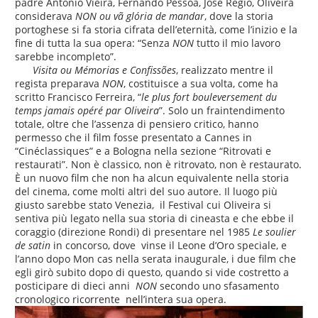
padre António Vieira, Fernando Pessoa, José Régio, Oliveira
considerava
NON ou vã glória de mandar
, dove la storia
portoghese si fa storia cifrata dell’eternità, come l’inizio e la
fine di tutta la sua opera: “Senza
NON
tutto il mio lavoro
sarebbe incompleto”.
Visita ou Mémorias e Confissões
, realizzato mentre il
regista preparava
NON
, costituisce a sua volta, come ha
scritto Francisco Ferreira, “
le plus fort bouleversement du
temps jamais opéré par Oliveira
”. Solo un fraintendimento
totale, oltre che l’assenza di pensiero critico, hanno
permesso che il film fosse presentato a Cannes in
“Cinéclassiques” e a Bologna nella sezione “Ritrovati e
restaurati”. Non è classico, non è ritrovato, non è restaurato.
È un nuovo film che non ha alcun equivalente nella storia
del cinema, come molti altri del suo autore. Il luogo più
giusto sarebbe stato Venezia, il Festival cui Oliveira si
sentiva più legato nella sua storia di cineasta e che ebbe il
coraggio (direzione Rondi) di presentare nel 1985
Le soulier
de satin
in concorso, dove vinse il Leone d’Oro speciale, e
l’anno dopo Mon cas nella serata inaugurale, i due film che
egli girò subito dopo di questo, quando si vide costretto a
posticipare di dieci anni
NON
secondo uno sfasamento
cronologico ricorrente nell’intera sua opera.