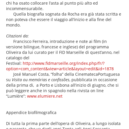
chi ha osato collocare l’asta al punto più alto ed
incommensurabile.
Quella biografia sognata da Rocha era già stata scritta e
non poteva che essere il viaggio all’inizio e alla fine del
mondo.
Citazioni da:
Francisco Ferreira, introduzione e note ai film (in
versione bilingue, francese e inglese) del programma
Oliveira da lui curato per il FID Marseille di quest’anno, nel
catalogo del
Festival:
http://www.fidmarseille.org/index.php/fr/?
option=com_content&view=article&layout=edit&id=1878
José Manuel Costa, “folha” della CinematecaPortuguesa
su
Visita ou memórias e confissões
, pubblicata in occasione
della prima di, a Porto e Lisbona all’inizio di giugno, che si
può leggere anche in spagnolo nella rivista on line
“Lumière”:
www.elumiere.net
Appendice biofilmografica
Di tutta la prima parte dell’opera di Oliveira, a lungo isolata
e nascosta, che va dagli anni Tenta agli Anni Sessanta,