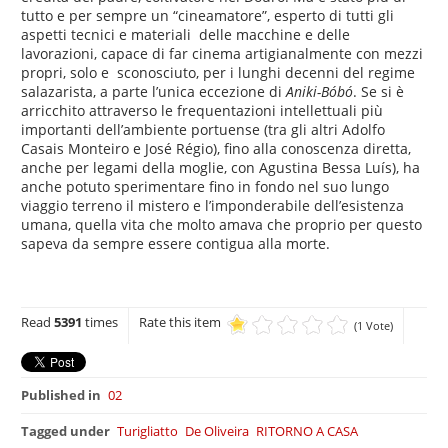
tutto e per sempre un “cineamatore”, esperto di tutti gli
aspetti tecnici e materiali delle macchine e delle
lavorazioni, capace di far cinema artigianalmente con mezzi
propri, solo e sconosciuto, per i lunghi decenni del regime
salazarista, a parte l’unica eccezione di
Aniki-Bóbó
. Se si è
arricchito attraverso le frequentazioni intellettuali più
importanti dell’ambiente portuense (tra gli altri Adolfo
Casais Monteiro e José Régio), fino alla conoscenza diretta,
anche per legami della moglie, con Agustina Bessa Luís), ha
anche potuto sperimentare fino in fondo nel suo lungo
viaggio terreno il mistero e l’imponderabile dell’esistenza
umana, quella vita che molto amava che proprio per questo
sapeva da sempre essere contigua alla morte.
Read
5391
times
Rate this item
(1 Vote)
Published in
02
Tagged under
Turigliatto
De Oliveira
RITORNO A CASA