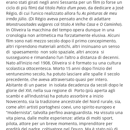
erano stati girati negli anni Sessanta per un film (o forse un
ciclo di più film) dal titolo
Palco d’um povo
, da dedicare a José
Régio, di cui l’unico realizzato allora fu
As pinturas de meu
irmão Júlio
. (Di Régio aveva pensato anche di adattare
Monstruositades vulgares
col titolo
A Velha Casa
e
O Caminho
).
In Oliveira la macchina del tempo opera dunque in una
cronologia non aritmetica ma forzatamente elusiva. Alcuni
film sono nati mezzo secolo dopo il primo concepimento,
altri riprendono materiali antichi, altri insinuano un senso
di spaesamento non solo spaziale, altri ancora si
susseguono e rimandano l’un l’altro a distanza di decenni.
Nato all’inizio nel 1908, Oliveira si è formato su una cultura
scolastica ottocentesca. Morto 15 anni dopo l’inizio del
ventunesimo secolo, ha potuto lasciare alle spalle il secolo
precedente, che aveva attraversato quasi per intero.
Abitante di un paese in isolata decadenza da secoli dopo le
glorie del XVI, nella sua regione di Porto (più aperta agli
scambi e all’industria) ha potuto assorbire a inizio
Novecento, sia la tradizione ancestrale del Nord rurale, sia,
come altri artisti portoghesi coevi, uno spirito europeo e
“modernista”, talvolta perfino avanguardista. Ha vissuto una
vita piena, dalle molte esperienze: atleta di molti sport,
pilota, attore per un breve momento, imprenditore per
eredità del padre, coltivatore nel Douro. Ma è stato più di