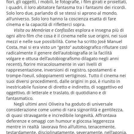
fiori, gli oggetti, i mobili, le fotografie, i film girati e proiettati,
i quadri, il loro abitatore fantasma tra i fantasmi dei ricordi.
Solo loro due, parlando di se stessi si aprono al mondo,
all’universo. Solo loro hanno la coscienza esatta di fare
cinema e la capacità di rifletterci sopra.
Visita ou Memórias e Confissões
esplora e insegna più di
ogni altro film che cosa è il cinema nelle sue origini, nei suoi
mezzi e nelle sue possibilità. Come ha scritto José Manuel
Costa, mai si era visto un “gesto” autobiografico rifiutare così
radicalmente il genere dell’autobiografia (e la facilità
volgare e ottusa dell’autobiografismo dilagato negli anni
recenti), fiorire miracolosamente in vari livelli di
rappresentazione, inversioni di registro, spostamenti e
trompe-l’oeuil, sdoppiamenti vertiginosi. Tutto il cinema nei
suoi diversi procedimenti, dalle origini in poi, è riunito in
inestricabile fusione di diretto e indiretto, di soggettivo ed
oggettivo, di letterale e traslato, di quotidiano e di
fantasmatico.
Negli ultimi anni Oliveira ha goduto di universale
considerazione come uomo di rara signorilità e gentilezza,
di quasi stravagante e incredibile longevità. Affrontava
deferenze e omaggi con humour e giocosa leggerezza
mentre in realtà lavorava fino all’ultimo, tenacemente,
testardamente, disciplinatamente, severamente, nell’agonia,