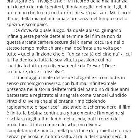
ora si gira e si rivolge a noi: “Mi ricordo della mia infanzia,
mi ricordo dei miei genitori, di mia moglie, dei miei figli, di
un tempo che fu e di un futuro che sarà passato. Mi ricordo
di me, della mia infinitesimale presenza nel tempo e nello
spazio, e scompaio”.
Da dove, da quale luogo, da quale abisso, giungono
infine queste parole dette al termine del film se non da
questa arcana camera oscura del cinema (oscura e nello
stesso tempo molto chiara), mai decifrata una volta per
tutte – quella finzione che è l’”unica realtà del cinema” - , cui
lui ha dedicato tutta la sua vita, la passione cui ha
sacrificato tutto, non diversamente da Dreyer ? Dove
scompare, dove si dissolve?
Il montaggio finale delle sue fotografie si conclude, in
senso cronologico inverso, con l’ultima, infinitesimale
presenza nella storia dell’eternità del bambino di due anni
battezzato e registrato all’anagrafe come Manoel Cândido
Pinto d’ Oliveira che si allontana rimpicciolendo
rapidamente e “sparisce” lasciando lo schermo nero. Il film
è finito, la bobina continua a girare mentre l’immagine si
rischiara negli ultimi lembi della coda, poi il ronzio del
proiettore si interrompe e lo schermo diventa
completamente bianco, nella pura luce del proiettore ormai
senza pellicola: è l’ultimo salto, al di là del sipario nero, di