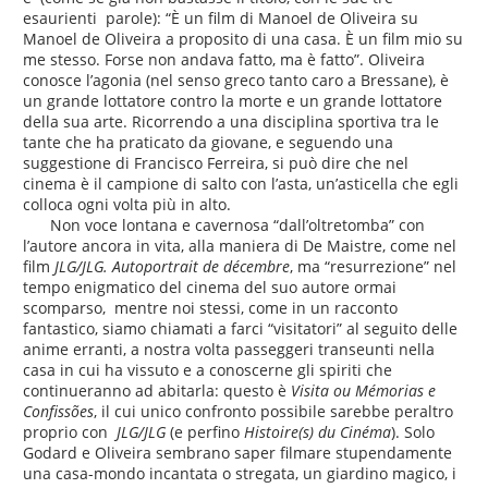
esaurienti parole): “È un film di Manoel de Oliveira su
Manoel de Oliveira a proposito di una casa. È un film mio su
me stesso. Forse non andava fatto, ma è fatto”. Oliveira
conosce l’agonia (nel senso greco tanto caro a Bressane), è
un grande lottatore contro la morte e un grande lottatore
della sua arte. Ricorrendo a una disciplina sportiva tra le
tante che ha praticato da giovane, e seguendo una
suggestione di Francisco Ferreira, si può dire che nel
cinema è il campione di salto con l’asta, un’asticella che egli
colloca ogni volta più in alto.
Non voce lontana e cavernosa “dall’oltretomba” con
l’autore ancora in vita, alla maniera di De Maistre, come nel
film
JLG/JLG. Autoportrait de décembre
, ma “resurrezione” nel
tempo enigmatico del cinema del suo autore ormai
scomparso, mentre noi stessi, come in un racconto
fantastico, siamo chiamati a farci “visitatori” al seguito delle
anime erranti, a nostra volta passeggeri transeunti nella
casa in cui ha vissuto e a conoscerne gli spiriti che
continueranno ad abitarla: questo è
Visita ou Mémorias e
Confissões
, il cui unico confronto possibile sarebbe peraltro
proprio con
JLG/JLG
(e perfino
Histoire(s) du Cinéma
). Solo
Godard e Oliveira sembrano saper filmare stupendamente
una casa-mondo incantata o stregata, un giardino magico, i