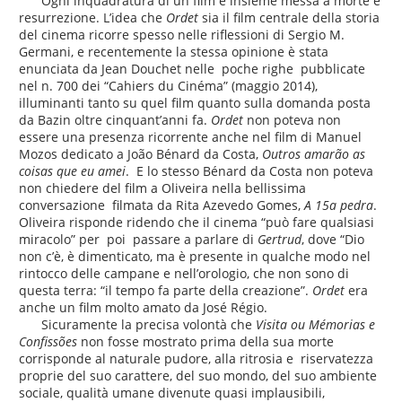
Ogni inquadratura di un film è insieme messa a morte e
resurrezione. L’idea che
Ordet
sia il film centrale della storia
del cinema ricorre spesso nelle riflessioni di Sergio M.
Germani, e recentemente la stessa opinione è stata
enunciata da Jean Douchet nelle poche righe pubblicate
nel n. 700 dei “Cahiers du Cinéma” (maggio 2014),
illuminanti tanto su quel film quanto sulla domanda posta
da Bazin oltre cinquant’anni fa.
Ordet
non poteva non
essere una presenza ricorrente anche nel film di Manuel
Mozos dedicato a João Bénard da Costa,
Outros amarão as
coisas que eu amei
. E lo stesso Bénard da Costa non poteva
non chiedere del film a Oliveira nella bellissima
conversazione filmata da Rita Azevedo Gomes,
A 15a pedra
.
Oliveira risponde ridendo che il cinema “può fare qualsiasi
miracolo” per poi passare a parlare di
Gertrud
, dove “Dio
non c’è, è dimenticato, ma è presente in qualche modo nel
rintocco delle campane e nell’orologio, che non sono di
questa terra: “il tempo fa parte della creazione”.
Ordet
era
anche un film molto amato da José Régio.
Sicuramente la precisa volontà che
Visita ou Mémorias e
Confissões
non fosse mostrato prima della sua morte
corrisponde al naturale pudore, alla ritrosia e riservatezza
proprie del suo carattere, del suo mondo, del suo ambiente
sociale, qualità umane divenute quasi implausibili,