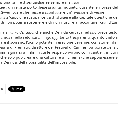
nazionalismi e diseguaglianze sempre maggiori.
ggi, un regista portoghese si agita, inquieto, durante le riprese del
McGyver locale che riesce a sconfiggere un’invasione di vespe.
egista/capo che scappa, cerca di sfuggire alla capitale questione d
 di non poterla sostenere e di non riuscire a raccontare l’oggi d'Euro
ma all’
altro del capo
, che anche Derrida cercava nel suo breve testo
 è chiusa nella retorica di linguaggi tanto trasparenti, quanto uniform
are il sovrano, l’uomo potente in erezione perenne, con storie infin
a paura di Fremaux, direttore del Festival di Cannes, burocrate dell
immaginarsi un film in cui le vespe convivono con i cantieri, in cui 
che solo può creare una cultura (e un cinema) che sappia essere se
a Derrida, della possibilità dell’impossibile.
es)