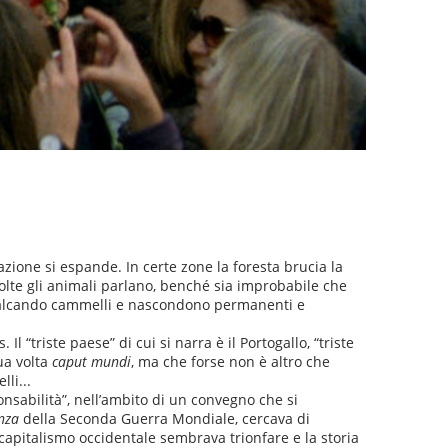
pazione si espande. In certe zone la foresta brucia la
olte gli animali parlano, benché sia improbabile che
cavalcando cammelli e nascondono permanenti e
Il “triste paese” di cui si narra è il Portogallo, “triste
ua volta
caput mundi
, ma che forse non è altro che
li...
nsabilità”, nell’ambito di un convegno che si
nza
della Seconda Guerra Mondiale, cercava di
 capitalismo occidentale sembrava trionfare e la storia