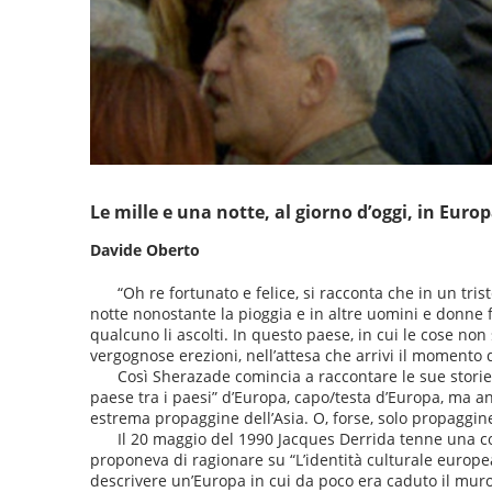
Le mille e una notte, al giorno d’oggi, in Euro
Davide Oberto
“Oh re fortunato e felice, si racconta che in un tri
notte nonostante la pioggia e in altre uomini e donne 
qualcuno li ascolti. In questo paese, in cui le cose 
vergognose erezioni, nell’attesa che arrivi il momento d
Così Sherazade comincia a raccontare le sue storie
paese tra i paesi” d’Europa, capo/testa d’Europa, ma a
estrema propaggine dell’Asia. O, forse, solo propaggine
Il 20 maggio del 1990 Jacques Derrida tenne una con
proponeva di ragionare su “L’identità culturale europea”.
descrivere un’Europa in cui da poco era caduto il muro 