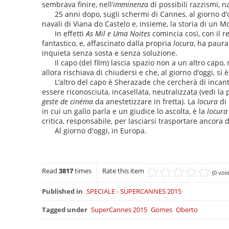
sembrava finire, nell’
imminenza
di possibili razzismi, 
25 anni dopo, sugli schermi di Cannes, al giorno d’o
navali di Viana do Castelo e, insieme, la storia di un 
In effetti
As Mil e Uma Noites
comincia così, con il r
fantastico, e, affascinato dalla propria
locura
, ha paura
inquieta senza sosta e senza soluzione.
Il capo (del film) lascia spazio non a un altro capo, 
allora rischiava di chiudersi e che, al giorno d’oggi, si
L’altro del capo è Sherazade che cercherà di incant
essere riconosciuta, incasellata, neutralizzata (vedi l
geste de cinéma
da anestetizzare in fretta). La
locura
di 
in cui un gallo parla e un giudice lo ascolta, è la
locura
critica, responsabile, per lasciarsi trasportare ancora d
Al giorno d'oggi, in Europa.
Read
3817
times
Rate this item
(0 vot
Published in
SPECIALE - SUPERCANNES 2015
Tagged under
SuperCannes 2015
Gomes
Oberto