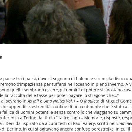
pa
ste paese tra i paesi, dove si sognano di balene e sirene, la disoccu
fremono d’impazienza per tuffarsi nell’oceano in pieno inverno. A v
non sono quelle sembrano essere, gli uomini di potere si spostano 
ella raccolta delle tasse per poter pagare lo stregone che...”
 al sovrano in
As Mil e Uma Noites Vol.1 – O Inquieto
di Miguel Gomes. 
nche appendice, estremità, confine di un continente che è stato a s
 fallica di uomini potenti e senza controllo che viaggiano su cammel
ferenza a Torino dal titolo “L’altro capo – Memorie, risposte, respo
 Derrida, ispirato da alcuni testi di Paul Valéry, scritti nell’
immine
di Berlino, in cui si agitavano ancora confuse perestrojke, in cui il