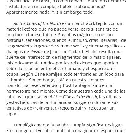
lago artificial de Brasil, o con el romance entre dos hombres
instalados en un complejo hotelero abandonado?
Aparentemente, nada. Y, sin embargo, todo.
All the Cities of the North
es un patchwork tejido con un
material etéreo, que no puede verse, pero sí sentirse de
una forma indescriptible. Sus hilos mágicos conectan
historias, sensaciones, sueños, e, incluso, citas literarias - de
La gravedad y la gracia
de Simone Weil - y cinematográficas -
diálogos de
Pasión
de Jean-Luc Godard. El film resulta una
suerte de intersección de fragmentos de lo más dispares,
misteriosamente unidos por las reflexiones que aportan
sobre la relación entre el ser humano y el espacio que
ocupa. Según Dane Komljen todo territorio es un lobo para
el hombre. Sin embargo, está en nuestras manos
transformar ese venenoso y hostil antagonismo en un
hermoso (re)nacimiento. Como demuestran cada una de las
fábulas expuestas en
All the Cities of the North
, las últimas
gestas heroicas de la Humanidad surgieron durante sus
tentativas de (re)inventar, (re)construir y (re)ocupar un
lugar.
Etimológicamente la palabra ‘utopía’ significa ‘no-lugar’.
En su origen, el vocablo implicaba imaginar un espacio que