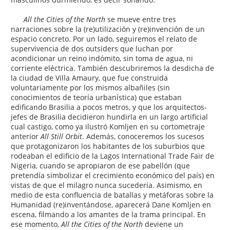
All the Cities of the North
se mueve entre tres
narraciones sobre la (re)utilización y (re)invención de un
espacio concreto. Por un lado, seguiremos el relato de
supervivencia de dos outsiders que luchan por
acondicionar un reino indómito, sin toma de agua, ni
corriente eléctrica. También descubriremos la desdicha de
la ciudad de Villa Amaury, que fue construida
voluntariamente por los mismos albañiles (sin
conocimientos de teoría urbanística) que estaban
edificando Brasilia a pocos metros, y que los arquitectos-
jefes de Brasilia decidieron hundirla en un largo artificial
cual castigo, como ya ilustró Komljen en su cortometraje
anterior
All Still Orbit
. Además, conoceremos los sucesos
que protagonizaron los habitantes de los suburbios que
rodeaban el edificio de la Lagos International Trade Fair de
Nigeria, cuando se apropiaron de ese pabellón (que
pretendía simbolizar el crecimiento económico del país) en
vistas de que el milagro nunca sucedería. Asimismo, en
medio de esta confluencia de batallas y metáforas sobre la
Humanidad (re)inventándose, aparecerá Dane Komljen en
escena, filmando a los amantes de la trama principal. En
ese momento,
All the Cities of the North
deviene un