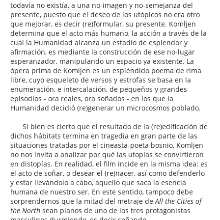
todavía no existía, a una no-imagen y no-semejanza del
presente, puesto que el deseo de los utópicos no era otro
que mejorar, es decir (re)formular, su presente. Komljen
determina que el acto más humano, la acción a través de la
cual la Humanidad alcanza un estadio de esplendor y
afirmación, es mediante la construcción de ese no-lugar
esperanzador, manipulando un espacio ya existente. La
ópera prima de Komljen es un espléndido poema de rima
libre, cuyo esqueleto de versos y estrofas se basa en la
enumeración, e intercalación, de pequeños y grandes
episodios - ora reales, ora soñados - en los que la
Humanidad decidió (re)generar un microcosmos poblado.
Si bien es cierto que el resultado de la (re)edificación de
dichos hábitats termina en tragedia en gran parte de las
situaciones tratadas por el cineasta-poeta bosnio, Komljen
no nos invita a analizar por qué las utopías se convirtieron
en distopías. En realidad, el film incide en la misma idea: es
el acto de soñar, o desear el (re)nacer, así como defenderlo
y estar llevándolo a cabo, aquello que saca la esencia
humana de nuestro ser. En este sentido, tampoco debe
sorprendernos que la mitad del metraje de
All the Cities of
the North
sean planos de uno de los tres protagonistas
masculinos durmiendo, es decir soñando.