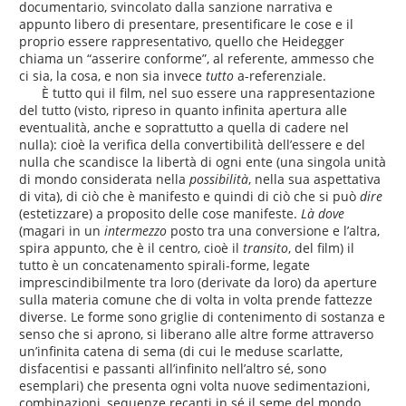
documentario, svincolato dalla sanzione narrativa e
appunto libero di presentare, presentificare le cose e il
proprio essere rappresentativo, quello che Heidegger
chiama un “asserire conforme”, al referente, ammesso che
ci sia, la cosa, e non sia invece
tutto
a-referenziale.
È tutto qui il film, nel suo essere una rappresentazione
del tutto (visto, ripreso in quanto infinita apertura alle
eventualità, anche e soprattutto a quella di cadere nel
nulla): cioè la verifica della convertibilità dell’essere e del
nulla che scandisce la libertà di ogni ente (una singola unità
di mondo considerata nella
possibilità
, nella sua aspettativa
di vita), di ciò che è manifesto e quindi di ciò che si può
dire
(estetizzare) a proposito delle cose manifeste.
Là dove
(magari in un
intermezzo
posto tra una conversione e l’altra,
spira appunto, che è il centro, cioè il
transito
, del film) il
tutto è un concatenamento spirali-forme, legate
imprescindibilmente tra loro (derivate da loro) da aperture
sulla materia comune che di volta in volta prende fattezze
diverse. Le forme sono griglie di contenimento di sostanza e
senso che si aprono, si liberano alle altre forme attraverso
un’infinita catena di sema (di cui le meduse scarlatte,
disfacentisi e passanti all’infinito nell’altro sé, sono
esemplari) che presenta ogni volta nuove sedimentazioni,
combinazioni, sequenze recanti in sé il seme del mondo.