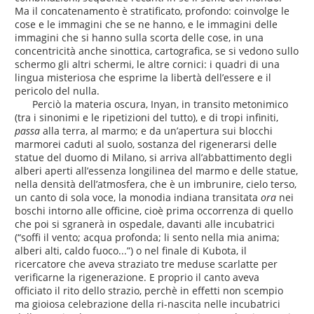
Ma il concatenamento è stratificato, profondo: coinvolge le
cose e le immagini che se ne hanno, e le immagini delle
immagini che si hanno sulla scorta delle cose, in una
concentricità anche sinottica, cartografica, se si vedono sullo
schermo gli altri schermi, le altre cornici: i quadri di una
lingua misteriosa che esprime la libertà dell’essere e il
pericolo del nulla.
Perciò la materia oscura, Inyan, in transito metonimico
(tra i sinonimi e le ripetizioni del tutto), e di tropi infiniti,
passa
alla terra, al marmo; e da un’apertura sui blocchi
marmorei caduti al suolo, sostanza del rigenerarsi delle
statue del duomo di Milano, si arriva all’abbattimento degli
alberi aperti all’essenza longilinea del marmo e delle statue,
nella densità dell’atmosfera, che è un imbrunire, cielo terso,
un canto di sola voce, la monodia indiana transitata
ora
nei
boschi intorno alle officine, cioè prima occorrenza di quello
che poi si sgranerà in ospedale, davanti alle incubatrici
(“soffi il vento; acqua profonda; li sento nella mia anima;
alberi alti, caldo fuoco...”) o nel finale di Kubota, il
ricercatore che aveva straziato tre meduse scarlatte per
verificarne la rigenerazione. E proprio il canto aveva
officiato il rito dello strazio, perchè in effetti non scempio
ma gioiosa celebrazione della ri-nascita nelle incubatrici