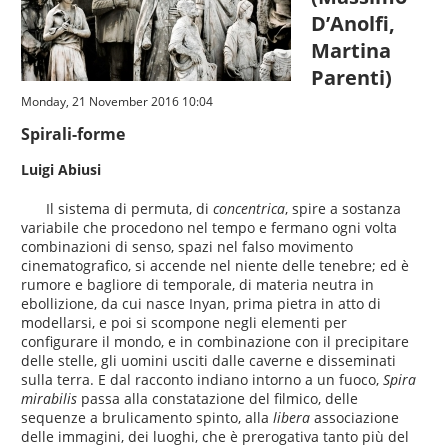
D’Anolfi,
Martina
Parenti)
Monday, 21 November 2016 10:04
Spirali-forme
Luigi Abiusi
Il sistema di permuta, di
concentrica
, spire a sostanza
variabile che procedono nel tempo e fermano ogni volta
combinazioni di senso, spazi nel falso movimento
cinematografico, si accende nel niente delle tenebre; ed è
rumore e bagliore di temporale, di materia neutra in
ebollizione, da cui nasce Inyan, prima pietra in atto di
modellarsi, e poi si scompone negli elementi per
configurare il mondo, e in combinazione con il precipitare
delle stelle, gli uomini usciti dalle caverne e disseminati
sulla terra. E dal racconto indiano intorno a un fuoco,
Spira
mirabilis
passa alla constatazione del filmico, delle
sequenze a brulicamento spinto, alla
libera
associazione
delle immagini, dei luoghi, che è prerogativa tanto più del