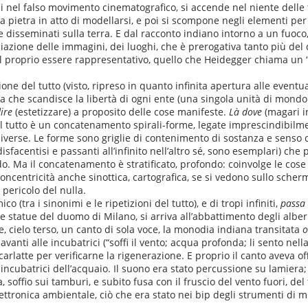
i nel falso movimento cinematografico, si accende nel niente delle
a pietra in atto di modellarsi, e poi si scompone negli elementi pe
e e disseminati sulla terra. E dal racconto indiano intorno a un fuoco
iazione delle immagini, dei luoghi, che è prerogativa tanto più del
 il proprio essere rappresentativo, quello che Heidegger chiama un 
one del tutto (visto, ripreso in quanto infinita apertura alle eventua
nulla che scandisce la libertà di ogni ente (una singola unità di mon
ire
(estetizzare) a proposito delle cose manifeste.
Là dove
(magari 
) il tutto è un concatenamento spirali-forme, legate imprescindibilme
verse. Le forme sono griglie di contenimento di sostanza e senso ch
disfacentisi e passanti all’infinito nell’altro sé, sono esemplari) ch
. Ma il concatenamento è stratificato, profondo: coinvolge le cose
ncentricità anche sinottica, cartografica, se si vedono sullo schermo 
 pericolo del nulla.
 (tra i sinonimi e le ripetizioni del tutto), e di tropi infiniti,
passa
e statue del duomo di Milano, si arriva all’abbattimento degli alber
e, cielo terso, un canto di sola voce, la monodia indiana transitata
o
anti alle incubatrici (“soffi il vento; acqua profonda; li sento nella 
rlatte per verificarne la rigenerazione. E proprio il canto aveva offic
ncubatrici dell’acquaio. Il suono era stato percussione su lamiera; 
soffio sui tamburi, e subito fusa con il fruscio del vento fuori, del 
i elettronica ambientale, ciò che era stato nei bip degli strumenti d