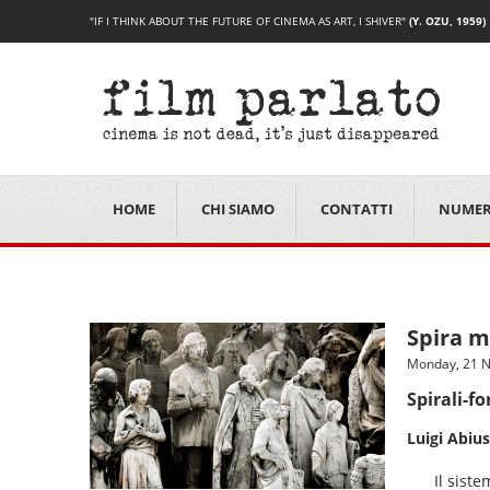
"IF I THINK ABOUT THE FUTURE OF CINEMA AS ART, I SHIVER"
(Y. OZU, 1959)
HOME
CHI SIAMO
CONTATTI
NUMER
Spira m
Monday, 21 
Spirali-f
Luigi Abius
Il sist