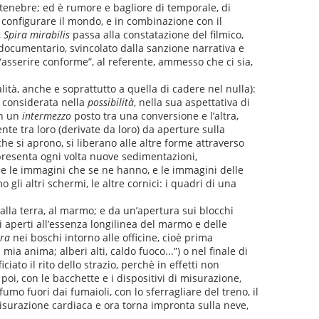
 tenebre; ed è rumore e bagliore di temporale, di
r configurare il mondo, e in combinazione con il
,
Spira mirabilis
passa alla constatazione del filmico,
 documentario, svincolato dalla sanzione narrativa e
“asserire conforme”, al referente, ammesso che ci sia,
lità, anche e soprattutto a quella di cadere nel nulla):
do considerata nella
possibilità
, nella sua aspettativa di
in un
intermezzo
posto tra una conversione e l’altra,
nte tra loro (derivate da loro) da aperture sulla
e si aprono, si liberano alle altre forme attraverso
e presenta ogni volta nuove sedimentazioni,
 e le immagini che se ne hanno, e le immagini delle
gli altri schermi, le altre cornici: i quadri di una
alla terra, al marmo; e da un’apertura sui blocchi
i aperti all’essenza longilinea del marmo e delle
ra
nei boschi intorno alle officine, cioè prima
mia anima; alberi alti, caldo fuoco...”) o nel finale di
iato il rito dello strazio, perchè in effetti non
poi, con le bacchette e i dispositivi di misurazione,
fumo fuori dai fumaioli, con lo sferragliare del treno, il
i misurazione cardiaca e ora torna impronta sulla neve,