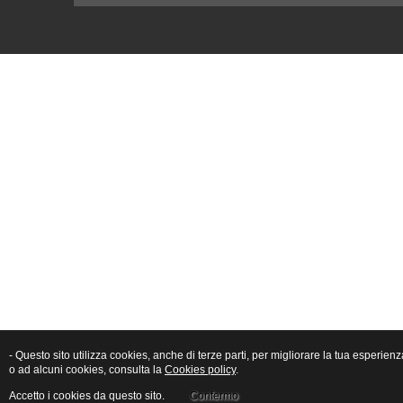
- Questo sito utilizza cookies, anche di terze parti, per migliorare la tua esperien
o ad alcuni cookies, consulta la
Cookies policy
.
Accetto i cookies da questo sito.
Confermo