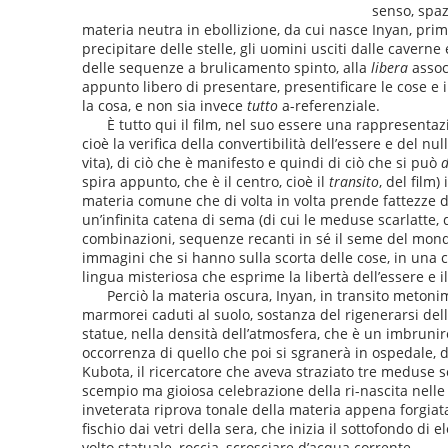
senso, spaz
materia neutra in ebollizione, da cui nasce Inyan, prim
precipitare delle stelle, gli uomini usciti dalle cavern
delle sequenze a brulicamento spinto, alla
libera
assoc
appunto libero di presentare, presentificare le cose e
la cosa, e non sia invece
tutto
a-referenziale.
È tutto qui il film, nel suo essere una rappresentazi
cioè la verifica della convertibilità dell’essere e del 
vita), di ciò che è manifesto e quindi di ciò che si può
d
spira appunto, che è il centro, cioè il
transito
, del film
materia comune che di volta in volta prende fattezze di
un’infinita catena di sema (di cui le meduse scarlatte, 
combinazioni, sequenze recanti in sé il seme del mondo
immagini che si hanno sulla scorta delle cose, in una co
lingua misteriosa che esprime la libertà dell’essere e il
Perciò la materia oscura, Inyan, in transito metonimico
marmorei caduti al suolo, sostanza del rigenerarsi dell
statue, nella densità dell’atmosfera, che è un imbrunir
occorrenza di quello che poi si sgranerà in ospedale, dav
Kubota, il ricercatore che aveva straziato tre meduse sca
scempio ma gioiosa celebrazione della ri-nascita nelle i
inveterata riprova tonale della materia appena forgiata, 
fischio dai vetri della sera, che inizia il sottofondo d
volto statuale, roccia, scrosciare d’acqua corrente.