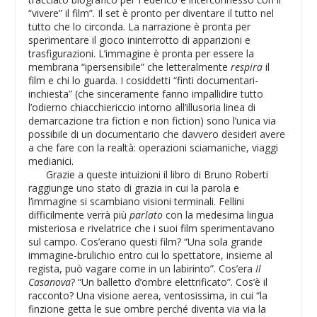
“vivere” il film”. Il set è pronto per diventare il tutto nel
tutto che lo circonda. La narrazione è pronta per
sperimentare il gioco ininterrotto di apparizioni e
trasfigurazioni. L’immagine è pronta per essere la
membrana “ipersensibile” che letteralmente
respira
il
film e chi lo guarda. I cosiddetti “finti documentari-
inchiesta” (che sinceramente fanno impallidire tutto
l’odierno chiacchiericcio intorno all’illusoria linea di
demarcazione tra fiction e non fiction) sono l’unica via
possibile di un documentario che davvero desideri avere
a che fare con la realtà: operazioni sciamaniche, viaggi
medianici.
Grazie a queste intuizioni il libro di Bruno Roberti
raggiunge uno stato di grazia in cui la parola e
l’immagine si scambiano visioni terminali. Fellini
difficilmente verrà più
parlato
con la medesima lingua
misteriosa e rivelatrice che i suoi film sperimentavano
sul campo. Cos’erano questi film? “Una sola grande
immagine-brulichio entro cui lo spettatore, insieme al
regista, può vagare come in un labirinto”. Cos’era
Il
Casanova
? “Un balletto d’ombre elettrificato”. Cos’è il
racconto? Una visione aerea, ventosissima, in cui “la
finzione getta le sue ombre perché diventa via via la