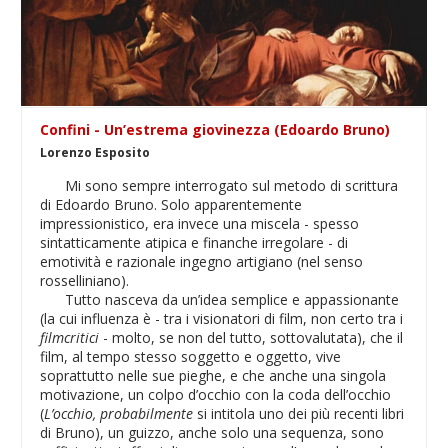
Confini - Un’estrema giovinezza (Edoardo Bruno)
Lorenzo Esposito
Mi sono sempre interrogato sul metodo di scrittura
di Edoardo Bruno. Solo apparentemente
impressionistico, era invece una miscela - spesso
sintatticamente atipica e finanche irregolare - di
emotività e razionale ingegno artigiano (nel senso
rosselliniano).
Tutto nasceva da un’idea semplice e appassionante
(la cui influenza è - tra i visionatori di film, non certo tra i
filmcritici
- molto, se non del tutto, sottovalutata), che il
film, al tempo stesso soggetto e oggetto, vive
soprattutto nelle sue pieghe, e che anche una singola
motivazione, un colpo d’occhio con la coda dell’occhio
(
L’occhio, probabilmente
si intitola uno dei più recenti libri
di Bruno), un guizzo, anche solo una sequenza, sono