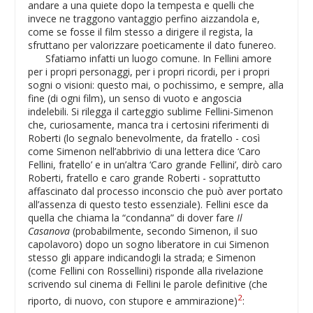
andare a una quiete dopo la tempesta e quelli che
invece ne traggono vantaggio perfino aizzandola e,
come se fosse il film stesso a dirigere il regista, la
sfruttano per valorizzare poeticamente il dato funereo.
Sfatiamo infatti un luogo comune. In Fellini amore
per i propri personaggi, per i propri ricordi, per i propri
sogni o visioni: questo mai, o pochissimo, e sempre, alla
fine (di ogni film), un senso di vuoto e angoscia
indelebili. Si rilegga il carteggio sublime Fellini-Simenon
che, curiosamente, manca tra i certosini riferimenti di
Roberti (lo segnalo benevolmente, da fratello - così
come Simenon nell’abbrivio di una lettera dice ‘Caro
Fellini, fratello’ e in un’altra ‘Caro grande Fellini’, dirò caro
Roberti, fratello e caro grande Roberti - soprattutto
affascinato dal processo inconscio che può aver portato
all’assenza di questo testo essenziale). Fellini esce da
quella che chiama la “condanna” di dover fare
Il
Casanova
(probabilmente, secondo Simenon, il suo
capolavoro) dopo un sogno liberatore in cui Simenon
stesso gli appare indicandogli la strada; e Simenon
(come Fellini con Rossellini) risponde alla rivelazione
scrivendo sul cinema di Fellini le parole definitive (che
2
riporto, di nuovo, con stupore e ammirazione)
: