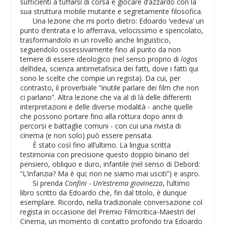
sufficienti a tuffarsi di corsa e giocare d’azzardo con la
sua struttura mobile mutante e segretamente filosofica.
Una lezione che mi porto dietro: Edoardo ‘vedeva’ un
punto d’entrata e lo afferrava, velocissimo e spericolato,
trasformandolo in un rovello anche linguistico,
seguendolo ossessivamente fino al punto da non
temere di essere ideologico (nel senso proprio di
logos
dell’idea, scienza antimetafisica dei fatti, dove i fatti qui
sono le scelte che compie un regista). Da cui, per
contrasto, il proverbiale “inutile parlare dei film che non
ci parlano”. Altra lezione che va al di là delle differenti
interpretazioni e delle diverse modalità - anche quelle
che possono portare fino alla rottura dopo anni di
percorsi e battaglie comuni - con cui una rivista di
cinema (e non solo) può essere pensata.
È stato così fino all’ultimo. La lingua scritta
testimonia con precisione questo doppio binario del
pensiero, obliquo e duro, infantile (nel senso di Debord:
“L’infanzia? Ma è qui; non ne siamo mai usciti”) e aspro.
Si prenda
Confini - Un’estrema giovinezza
, l’ultimo
libro scritto da Edoardo che, fin dal titolo, è dunque
esemplare. Ricordo, nella tradizionale conversazione col
regista in occasione del Premio Filmcritica-Maestri del
Cinema, un momento di contatto profondo tra Edoardo