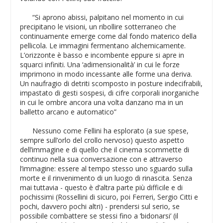
“Si aprono abissi, palpitano nel momento in cui
precipitano le visioni, un ribollire sotterraneo che
continuamente emerge come dal fondo materico della
pellicola. Le immagini fermentano alchemicamente.
L’orizzonte è basso e incombente eppure si apre in
squarci infiniti. Una ‘adimensionalità’ in cui le forze
imprimono in modo incessante alle forme una deriva.
Un naufragio di detriti scomposto in posture indecifrabili,
impastato di gesti sospesi, di cifre corporali inorganiche
in cui le ombre ancora una volta danzano ma in un
balletto arcano e automatico”
Nessuno come Fellini ha esplorato (a sue spese,
sempre sull’orlo del crollo nervoso) questo aspetto
dell’immagine e di quello che il cinema scommette di
continuo nella sua conversazione con e attraverso
l’immagine: essere al tempo stesso uno sguardo sulla
morte e il rinvenimento di un luogo di rinascita. Senza
mai tuttavia - questo è d’altra parte più difficile e di
pochissimi (Rossellini di sicuro, poi Ferreri, Sergio Citti e
pochi, davvero pochi altri) - prendersi sul serio, se
possibile combattere se stessi fino a ‘bidonarsi’ (il