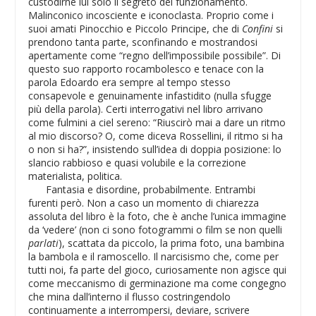
custodirne lui solo il segreto del funzionamento.
Malinconico incosciente e iconoclasta. Proprio come i
suoi amati Pinocchio e Piccolo Principe, che di
Confini
si
prendono tanta parte, sconfinando e mostrandosi
apertamente come “regno dell’impossibile possibile”. Di
questo suo rapporto rocambolesco e tenace con la
parola Edoardo era sempre al tempo stesso
consapevole e genuinamente infastidito (nulla sfugge
più della parola). Certi interrogativi nel libro arrivano
come fulmini a ciel sereno: “Riuscirò mai a dare un ritmo
al mio discorso? O, come diceva Rossellini, il ritmo si ha
o non si ha?”, insistendo sull’idea di doppia posizione: lo
slancio rabbioso e quasi volubile e la correzione
materialista, politica.
Fantasia e disordine, probabilmente. Entrambi
furenti però. Non a caso un momento di chiarezza
assoluta del libro è la foto, che è anche l’unica immagine
da ‘vedere’ (non ci sono fotogrammi o film se non quelli
parlati
), scattata da piccolo, la prima foto, una bambina
la bambola e il ramoscello. Il narcisismo che, come per
tutti noi, fa parte del gioco, curiosamente non agisce qui
come meccanismo di germinazione ma come congegno
che mina dall’interno il flusso costringendolo
continuamente a interrompersi, deviare, scrivere