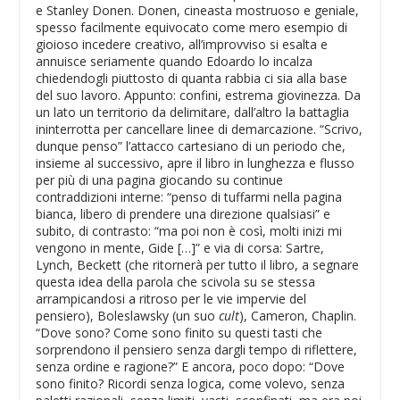
e Stanley Donen. Donen, cineasta mostruoso e geniale,
spesso facilmente equivocato come mero esempio di
gioioso incedere creativo, all’improvviso si esalta e
annuisce seriamente quando Edoardo lo incalza
chiedendogli piuttosto di quanta rabbia ci sia alla base
del suo lavoro. Appunto: confini, estrema giovinezza. Da
un lato un territorio da delimitare, dall’altro la battaglia
ininterrotta per cancellare linee di demarcazione. “Scrivo,
dunque penso” l’attacco cartesiano di un periodo che,
insieme al successivo, apre il libro in lunghezza e flusso
per più di una pagina giocando su continue
contraddizioni interne: “penso di tuffarmi nella pagina
bianca, libero di prendere una direzione qualsiasi” e
subito, di contrasto: “ma poi non è così, molti inizi mi
vengono in mente, Gide […]” e via di corsa: Sartre,
Lynch, Beckett (che ritornerà per tutto il libro, a segnare
questa idea della parola che scivola su se stessa
arrampicandosi a ritroso per le vie impervie del
pensiero), Boleslawsky (un suo
cult
), Cameron, Chaplin.
“Dove sono? Come sono finito su questi tasti che
sorprendono il pensiero senza dargli tempo di riflettere,
senza ordine e ragione?” E ancora, poco dopo: “Dove
sono finito? Ricordi senza logica, come volevo, senza