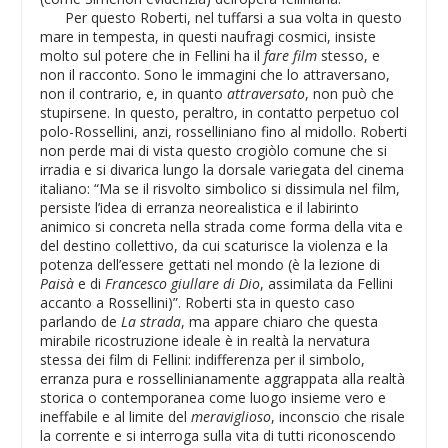
Per questo Roberti, nel tuffarsi a sua volta in questo
mare in tempesta, in questi naufragi cosmici, insiste
molto sul potere che in Fellini ha il
fare film
stesso, e
non il racconto. Sono le immagini che lo attraversano,
non il contrario, e, in quanto
attraversato
, non può che
stupirsene. In questo, peraltro, in contatto perpetuo col
polo-Rossellini, anzi, rosselliniano fino al midollo. Roberti
non perde mai di vista questo crogiòlo comune che si
irradia e si divarica lungo la dorsale variegata del cinema
italiano: “Ma se il risvolto simbolico si dissimula nel film,
persiste l’idea di erranza neorealistica e il labirinto
animico si concreta nella strada come forma della vita e
del destino collettivo, da cui scaturisce la violenza e la
potenza dell’essere gettati nel mondo (è la lezione di
Paisà
e di
Francesco giullare di Dio
, assimilata da Fellini
accanto a Rossellini)”. Roberti sta in questo caso
parlando de
La strada
, ma appare chiaro che questa
mirabile ricostruzione ideale è in realtà la nervatura
stessa dei film di Fellini: indifferenza per il simbolo,
erranza pura e rossellinianamente aggrappata alla realtà
storica o contemporanea come luogo insieme vero e
ineffabile e al limite del
meraviglioso
, inconscio che risale
la corrente e si interroga sulla vita di tutti riconoscendo