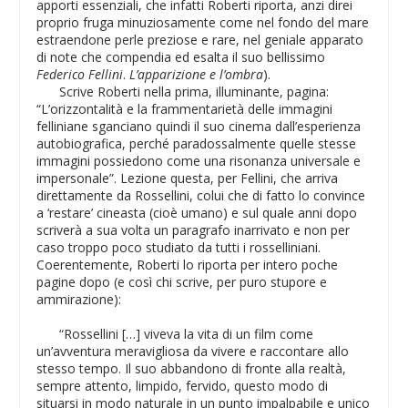
apporti essenziali, che infatti Roberti riporta, anzi direi
proprio fruga minuziosamente come nel fondo del mare
estraendone perle preziose e rare, nel geniale apparato
di note che compendia ed esalta il suo bellissimo
Federico Fellini
.
L’apparizione e l’ombra
).
Scrive Roberti nella prima, illuminante, pagina:
“L’orizzontalità e la frammentarietà delle immagini
felliniane sganciano quindi il suo cinema dall’esperienza
autobiografica, perché paradossalmente quelle stesse
immagini possiedono come una risonanza universale e
impersonale”. Lezione questa, per Fellini, che arriva
direttamente da Rossellini, colui che di fatto lo convince
a ‘restare’ cineasta (cioè umano) e sul quale anni dopo
scriverà a sua volta un paragrafo inarrivato e non per
caso troppo poco studiato da tutti i rosselliniani.
Coerentemente, Roberti lo riporta per intero poche
pagine dopo (e così chi scrive, per puro stupore e
ammirazione):
“Rossellini […] viveva la vita di un film come
un’avventura meravigliosa da vivere e raccontare allo
stesso tempo. Il suo abbandono di fronte alla realtà,
sempre attento, limpido, fervido, questo modo di
situarsi in modo naturale in un punto impalpabile e unico