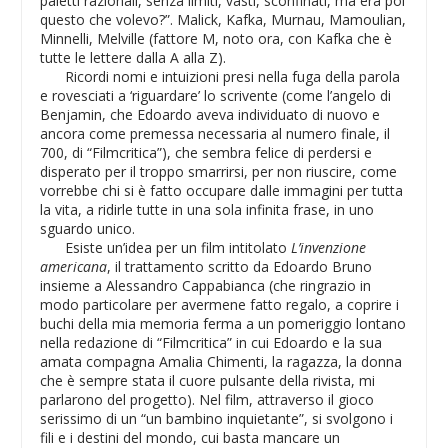
paletti razionali, senza limiti, vasti, sconfinati, ma era poi
questo che volevo?”. Malick, Kafka, Murnau, Mamoulian,
Minnelli, Melville (fattore M, noto ora, con Kafka che è
tutte le lettere dalla A alla Z).
Ricordi nomi e intuizioni presi nella fuga della parola
e rovesciati a ‘riguardare’ lo scrivente (come l’angelo di
Benjamin, che Edoardo aveva individuato di nuovo e
ancora come premessa necessaria al numero finale, il
700, di “Filmcritica”), che sembra felice di perdersi e
disperato per il troppo smarrirsi, per non riuscire, come
vorrebbe chi si è fatto occupare dalle immagini per tutta
la vita, a ridirle tutte in una sola infinita frase, in uno
sguardo unico.
Esiste un’idea per un film intitolato
L’invenzione
americana
, il trattamento scritto da Edoardo Bruno
insieme a Alessandro Cappabianca (che ringrazio in
modo particolare per avermene fatto regalo, a coprire i
buchi della mia memoria ferma a un pomeriggio lontano
nella redazione di “Filmcritica” in cui Edoardo e la sua
amata compagna Amalia Chimenti, la ragazza, la donna
che è sempre stata il cuore pulsante della rivista, mi
parlarono del progetto). Nel film, attraverso il gioco
serissimo di un “un bambino inquietante”, si svolgono i
fili e i destini del mondo, cui basta mancare un