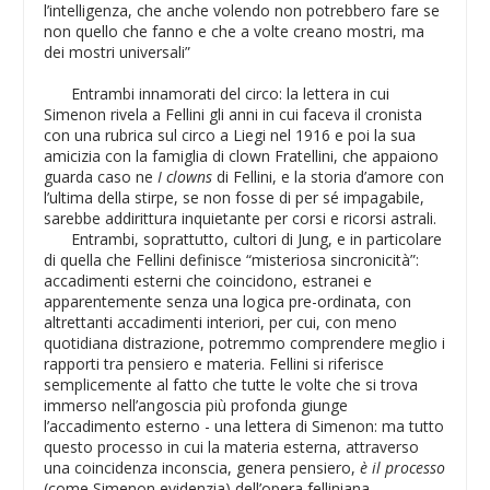
l’intelligenza, che anche volendo non potrebbero fare se
non quello che fanno e che a volte creano mostri, ma
dei mostri universali”
Entrambi innamorati del circo: la lettera in cui
Simenon rivela a Fellini gli anni in cui faceva il cronista
con una rubrica sul circo a Liegi nel 1916 e poi la sua
amicizia con la famiglia di clown Fratellini, che appaiono
guarda caso ne
I clowns
di Fellini, e la storia d’amore con
l’ultima della stirpe, se non fosse di per sé impagabile,
sarebbe addirittura inquietante per corsi e ricorsi astrali.
Entrambi, soprattutto, cultori di Jung, e in particolare
di quella che Fellini definisce “misteriosa sincronicità”:
accadimenti esterni che coincidono, estranei e
apparentemente senza una logica pre-ordinata, con
altrettanti accadimenti interiori, per cui, con meno
quotidiana distrazione, potremmo comprendere meglio i
rapporti tra pensiero e materia. Fellini si riferisce
semplicemente al fatto che tutte le volte che si trova
immerso nell’angoscia più profonda giunge
l’accadimento esterno - una lettera di Simenon: ma tutto
questo processo in cui la materia esterna, attraverso
una coincidenza inconscia, genera pensiero,
è il processo
(come Simenon evidenzia) dell’opera felliniana.