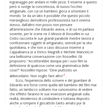
ingranaggio per andare in mille pezzi. E insieme a questo
però si svolge la concretezza, di nuovo l’occhio
artigianale, con cui un bambino gioca a smontare il
mondo. Se da un lato è possibile che questo piccolo
meraviglioso demolitore professionista sia il cinema
stesso, dall’altro non posso non pensare
all’ammirazione che Edoardo aveva, e di cui mi parlava
sovente, per le scene ne
Il Messia
di Rossellini in cui
Cristo racconta le sue grandi parabole mentre lavora a
confezionare oggetti di artigianato, utensili per la vita
quotidiana, e che non a caso discusse insieme a
Cappabianca (e a Enrico Magrelli e Michele Mancini) in
una bellissima conversazione con Rossellini. Gli
proposero: “Accetterebbe dunque per i suoi film la
definizione di qualcosa come una grammatica delle
cose?” Rossellini rispose: “Direi piuttosto un
1
abbecedario. Non voglio fare altro”
.
Ecco, l’esperienza dello scrivere e del guardare di
Edoardo era forse come quella del bambino del film mai
fatto, un lambicco solitario ma curiosissimo di vedere
che effetto faranno le sue invenzioni artigianali sulla
realtà, desideroso di condividere e tuttavia disposto
anche a rompere il giocattolo tanto amato pur di