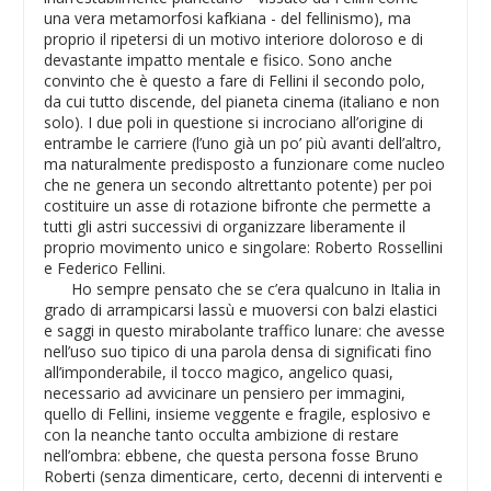
una vera metamorfosi kafkiana - del fellinismo), ma
proprio il ripetersi di un motivo interiore doloroso e di
devastante impatto mentale e fisico. Sono anche
convinto che è questo a fare di Fellini il secondo polo,
da cui tutto discende, del pianeta cinema (italiano e non
solo). I due poli in questione si incrociano all’origine di
entrambe le carriere (l’uno già un po’ più avanti dell’altro,
ma naturalmente predisposto a funzionare come nucleo
che ne genera un secondo altrettanto potente) per poi
costituire un asse di rotazione bifronte che permette a
tutti gli astri successivi di organizzare liberamente il
proprio movimento unico e singolare: Roberto Rossellini
e Federico Fellini.
Ho sempre pensato che se c’era qualcuno in Italia in
grado di arrampicarsi lassù e muoversi con balzi elastici
e saggi in questo mirabolante traffico lunare: che avesse
nell’uso suo tipico di una parola densa di significati fino
all’imponderabile, il tocco magico, angelico quasi,
necessario ad avvicinare un pensiero per immagini,
quello di Fellini, insieme veggente e fragile, esplosivo e
con la neanche tanto occulta ambizione di restare
nell’ombra: ebbene, che questa persona fosse Bruno
Roberti (senza dimenticare, certo, decenni di interventi e