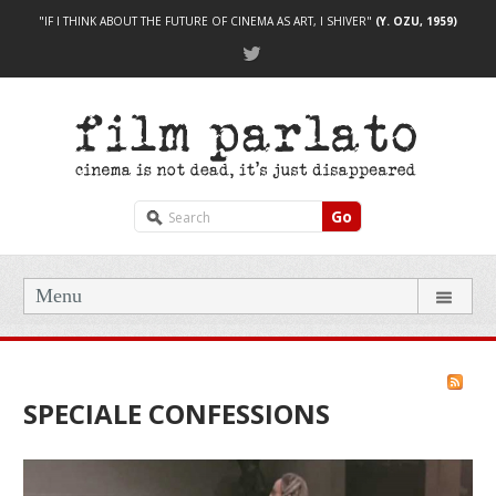
"IF I THINK ABOUT THE FUTURE OF CINEMA AS ART, I SHIVER"
(Y. OZU, 1959)
Go
Menu
SPECIALE CONFESSIONS