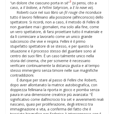
3
“un dolore che ciascuno porta in sé”
(si pensi, cito a
caso, a
Il bidone
, a
Fellini Satyricon
, a
E la nave va
).
Roberti cuce nel suo libro un
fil rouge
che riconduce
tutto il lavoro felliniano alla posizione (all’inconscio) dello
spettatore. Si ricordi, non a caso, il metodo di Fellini di
non guardare mai i giornalieri, ma solo alla fine, come
un vero spettatore, di farsi proiettare tutto il materiale e
da lì cominciare a lavorarlo come un unico grande
subconscio che vive e respira. Fellini è il primo
stupefatto spettatore di se stesso, e per questo la
situazione e il processo stesso del guardare sono al
centro dei suoi film. È un caso talmente unico nella
storia del cinema, che per scriverne è necessario
verificare continuamente la distanza giusta e al tempo
stesso immergersi senza timore nelle sue magnifiche
contraddizioni.
È dunque per stare al passo di Fellini che Roberti,
dopo aver allontanato la matrice autobiografica, con
doppiezza felliniana la riporta in gioco e piomba senza
paura in una dimensione creatrice più avanzata: “È
significativo come dall’incrocio tra set e avvenimenti reali
nascano, quasi per proliferazione, degli intrecci tra
immaginazione e vita, a conferma del fatto che il
tracciato biografico per Federico è interconnesso con il