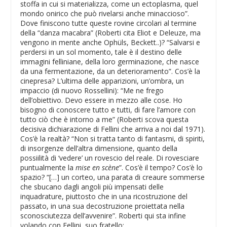
stoffa in cui si materializza, come un ectoplasma, quel
mondo onirico che può rivelarsi anche minaccioso”.
Dove finiscono tutte queste rovine circolari al termine
della “danza macabra” (Roberti cita Eliot e Deleuze, ma
vengono in mente anche Ophüls, Beckett..)? “Salvarsi e
perdersi in un sol momento, tale è il destino delle
immagini felliniane, della loro germinazione, che nasce
da una fermentazione, da un deterioramento”. Cos’è la
cinepresa? L’ultima delle apparizioni, un’ombra, un
impaccio (di nuovo Rossellini): “Me ne frego
dell’obiettivo. Devo essere in mezzo alle cose. Ho
bisogno di conoscere tutto e tutti, di fare l’amore con
tutto ciò che è intorno a me” (Roberti scova questa
decisiva dichiarazione di Fellini che arriva a noi dal 1971).
Cos’è la realtà? “Non si tratta tanto di fantasmi, di spiriti,
di insorgenze dell’altra dimensione, quanto della
possiilità di ‘vedere’ un rovescio del reale. Di rovesciare
puntualmente la
mise en scène
”. Cos’è il tempo? Cos’è lo
spazio? “[…] un corteo, una parata di creaure sommerse
che sbucano dagli angoli più impensati delle
inquadrature, piuttosto che in una ricostruzione del
passato, in una sua decostruzione proiettata nella
sconosciutezza dell’avvenire”. Roberti qui sta infine
volando con Fellini, suo fratello: