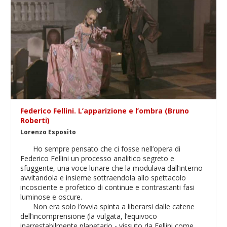
Federico Fellini. L’apparizione e l’ombra (Bruno
Roberti)
Lorenzo Esposito
Ho sempre pensato che ci fosse nell’opera di
Federico Fellini un processo analitico segreto e
sfuggente, una voce lunare che la modulava dall’interno
avvitandola e insieme sottraendola allo spettacolo
incosciente e profetico di continue e contrastanti fasi
luminose e oscure.
Non era solo l’ovvia spinta a liberarsi dalle catene
dell’incomprensione (la vulgata, l’equivoco
inarrestabilmente planetario - vissuto da Fellini come