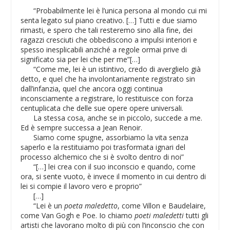
“Probabilmente lei è l’unica persona al mondo cui mi
senta legato sul piano creativo. […] Tutti e due siamo
rimasti, e spero che tali resteremo sino alla fine, dei
ragazzi cresciuti che obbediscono a impulsi interiori e
spesso inesplicabili anziché a regole ormai prive di
significato sia per lei che per me”[…]
“Come me, lei è un istintivo, credo di averglielo già
detto, e quel che ha involontariamente registrato sin
dall’infanzia, quel che ancora oggi continua
inconsciamente a registrare, lo restituisce con forza
centuplicata che delle sue opere opere universali.
La stessa cosa, anche se in piccolo, succede a me.
Ed è sempre successa a Jean Renoir.
Siamo come spugne, assorbiamo la vita senza
saperlo e la restituiamo poi trasformata ignari del
processo alchemico che si è svolto dentro di noi”
“[…] lei crea con il suo inconscio e quando, come
ora, si sente vuoto, è invece il momento in cui dentro di
lei si compie il lavoro vero e proprio”
[…]
“Lei è un
poeta maledetto
, come Villon e Baudelaire,
come Van Gogh e Poe. Io chiamo
poeti maledetti
tutti gli
artisti che lavorano molto di più con l’inconscio che con