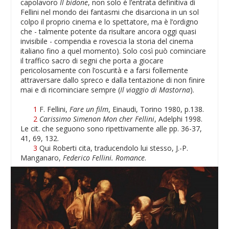
capolavoro
Il bidone
, non solo è l’entrata definitiva di
Fellini nel mondo dei fantasmi che disarciona in un sol
colpo il proprio cinema e lo spettatore, ma è l’ordigno
che - talmente potente da risultare ancora oggi quasi
invisibile - compendia e rovescia la storia del cinema
italiano fino a quel momento). Solo così può cominciare
il traffico sacro di segni che porta a giocare
pericolosamente con l’oscurità e a farsi follemente
attraversare dallo spreco e dalla tentazione di non finire
mai e di ricominciare sempre (
Il viaggio di Mastorna
).
1
F. Fellini,
Fare un film
, Einaudi, Torino 1980, p.138.
2
Carissimo Simenon Mon cher Fellini
, Adelphi 1998.
Le cit. che seguono sono ripettivamente alle pp. 36-37,
41, 69, 132.
3
Qui Roberti cita, traducendolo lui stesso, J.-P.
Manganaro,
Federico Fellini. Romance
.