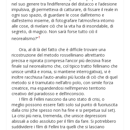
nel suo genere tra l’indifferenza del distacco e l’adesione
impulsiva, gli permetteva di catturare, di fissare il reale in
ogni suo spazio, di guardare le cose dall’interno e
dall’esterno insieme, di fotografare l’atmosfera intorno
alle cose, di rivelare ciò che la vita ha di insondabile, di
segreto, di magico. Non sarà forse tutto ciò il
1
neorealismo?”
Ora, al di là del fatto che è difficile trovare una
ricostruzione del metodo rosselliniano altrettanto
precisa e ispirata (compresa l’ancor più decisiva frase
finale sul neorealismo che, col tipico tratto felliniano che
unisce umiltà e ironia, si mantiene interrogativa), vi è
inoltre racchiusa l’auto-analisi più lucida di ciò che di quel
metodo si è tramutato nell’altro polo, con simile forza
creatrice, ma espandendosi nell’impervio territorio
creativo del paradosso e dell’inconscio.
I film di Fellini nascono da uno stato di crisi, o
meglio possono essere fatti solo sul punto di fuoriuscita
dalla crisi (che spesso non ha fine e si perpetua sul set).
La crisi più nera, tremenda, che unisce depressioni
abissali a odio assoluto per il film da fare. Si potrebbero
suddividere i film di Fellini tra quelli che si lasciano