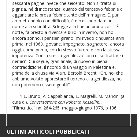
sessanta pagine invece che seicento. Non si tratta di
pigrizia, né di incostanza, quanto del tentativo febbrile di
agganciare la prosa febbricitante dell’immagine. E, pur
ammettendolo con difficoltà, è necessario dare un
nome alla sconfitta. Si legge alla fine un brano così: “È
notte, fa presto a diventare buio in inverno, non ho
ancora sonno, i pensieri girano, mi rivedo cinquanta anni
prima, nel 1968, giovane, impegnato, sognatore, ancora
oggi, come prima, con lo stesso furore e con la stessa
impotenza. Con la stessa gentilezza con cui so trattare i
nemici”. Cui segue, gran finale, di nuovo in piena
contraddizione, il ricordo di un viaggio in Palestina e,
prima della chiusa via Alain, Bertold Brecht: “Oh, noi che
abbiamo voluto apprestare il terreno alla gentilezza, noi
non potemmo essere gentili”.
1
E. Bruno, A. Cappabianca, E. Magrelli, M. Mancini (a
cura di),
Conversazione con Roberto Rossellini
,
“Filmcritica” nn. 264-265, maggio-giugno 1976, p 136.
ULTIMI ARTICOLI PUBBLICATI