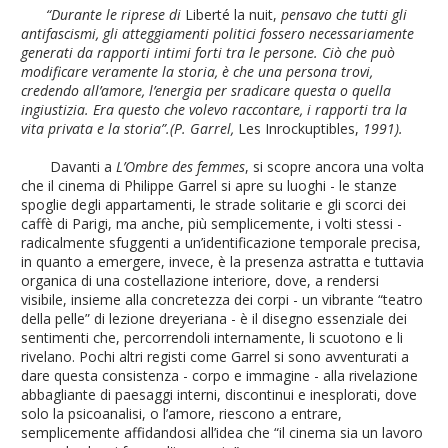
“Durante le riprese di
Liberté la nuit,
pensavo che tutti gli
antifascismi, gli atteggiamenti politici fossero necessariamente
generati da rapporti intimi forti tra le persone. Ciò che può
modificare veramente la storia, è che una persona trovi,
credendo all’amore, l’energia per sradicare questa o quella
ingiustizia. Era questo che volevo raccontare, i rapporti tra la
vita privata e la storia”.(P. Garrel,
Les Inrockuptibles,
1991).
Davanti a
L’Ombre des femmes
, si scopre ancora una volta
che il cinema di Philippe Garrel si apre su luoghi - le stanze
spoglie degli appartamenti, le strade solitarie e gli scorci dei
caffè di Parigi, ma anche, più semplicemente, i volti stessi -
radicalmente sfuggenti a un’identificazione temporale precisa,
in quanto a emergere, invece, è la presenza astratta e tuttavia
organica di una costellazione interiore, dove, a rendersi
visibile, insieme alla concretezza dei corpi - un vibrante “teatro
della pelle” di lezione dreyeriana - è il disegno essenziale dei
sentimenti che, percorrendoli internamente, li scuotono e li
rivelano. Pochi altri registi come Garrel si sono avventurati a
dare questa consistenza - corpo e immagine - alla rivelazione
abbagliante di paesaggi interni, discontinui e inesplorati, dove
solo la psicoanalisi, o l’amore, riescono a entrare,
semplicemente affidandosi all’idea che “il cinema sia un lavoro