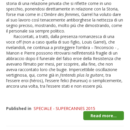
storia di una relazione privata che si riflette come in uno
specchio, ponendosi direttamente in relazione con la Storia,
forse mai come in
L’Ombre des femmes
, Garrel ha voluto dare
al suo lavoro così tenacemente antiborghese la nettezza di un
segno preciso, mostrando, molto più che dimostrando, come
il personale sia sempre politico.
Raccontati, a tratti, dalla presenza romanzesca di una
voce off (non a caso quella di suo figlio, Louis Garrel), che
rivelandoli, ne continua a proteggere l’ombra – l’inconscio - ,
Manon e Pierre possono ritrovarsi nell’intensità fragile di un
abbraccio dopo il funerale del falso eroe della Resistenza che
avevano filmato per mesi, per scoprire, alla fine, che non
aveva raccontato loro che bugie. Impercettibile oscillazione
vertiginosa, qui, come già in
J’entends plus la guitare
, tra
l’essere eroi (héros), l’essere felici (heureux) o semplicemente,
ancora una volta, tra l’essere stati e non essere più.
Published in
SPECIALE - SUPERCANNES 2015
Read more...