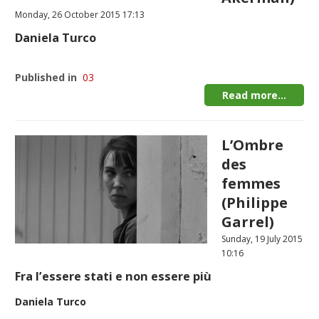
Monday, 26 October 2015 17:13
Daniela Turco
Published in
03
Read more...
L’Ombre
des
femmes
(Philippe
Garrel)
Sunday, 19 July 2015
10:16
Fra l’essere stati e non essere più
Daniela Turco