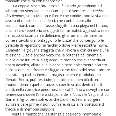
manuale che si fa con l'inconscio”.
La coppia Masculin/Feminin, è il nodo godardiano e il
laboratorio sensibile da cui Garrel parte sempre; in
L’Ombre
des femmes
, sono Manon e Pierre che condividono la vita e un
lavoro di cineasti indipendenti, che contribuisce allo
squadernarsi, come se fosse sfuggito a una piega del tempo,
di un intero repertorio di oggetti fantasmatici, oggi sotto reale
minaccia di scomparsa definitiva, gli strumenti del cinema,
come il tavolo di montaggio, o le ‘pizze’ che contengono le
pellicole di repertorio nell’archivio dove Pierre incontra l’
altra
,
Elisabeth, la giovane stagista che vi lavora e con cui avvia una
relazione. E se è ancora vero che la potenza del cinema è
quella di sostituire allo sguardo un mondo che si accorda ai
nostri desideri, allora quel bianco e nero dolcemente dilatato
nello scope, che freme e sfugge come fanno del resto l’amore
e la vita - quindi il cinema -, magistralmente modulato da
Renato Berta, può restituire, per alchimia, ben più di un
mondo, dentro quelle stanze, su per le scale, dentro i letti
sfatti, nella complice penombra dei caffè, fino a risvegliare con
tenerezza crudele l’intera stagione della Nouvelle Vague, di cui
Garrel è figlio, per risalire, anche più oltre, fino al sorgere
aurorale delle prime visioni Lumière, di cui si fa portatore di
tracce e di memoria sensibile.
Verità e menzogna, esistenza e desiderio, memoria e