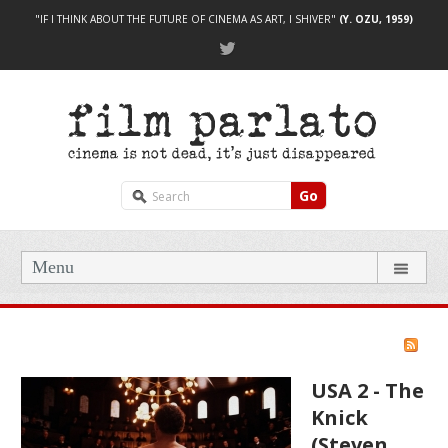
"IF I THINK ABOUT THE FUTURE OF CINEMA AS ART, I SHIVER"
(Y. OZU, 1959)
Go
Menu
USA 2 - The
Knick
(Steven