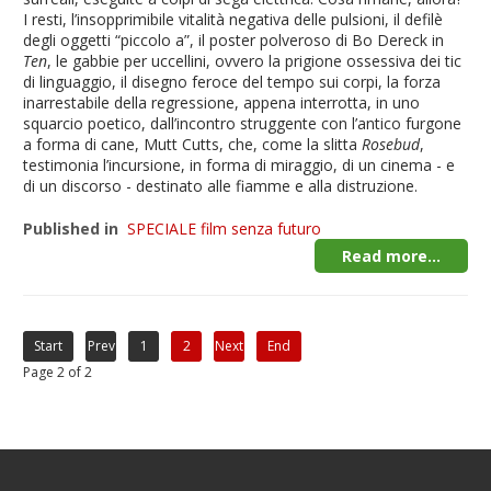
I resti, l’insopprimibile vitalità negativa delle pulsioni, il defilè
degli oggetti “piccolo a”, il poster polveroso di Bo Dereck in
Ten
, le gabbie per uccellini, ovvero la prigione ossessiva dei tic
di linguaggio, il disegno feroce del tempo sui corpi, la forza
inarrestabile della regressione, appena interrotta, in uno
squarcio poetico, dall’incontro struggente con l’antico furgone
a forma di cane, Mutt Cutts, che, come la slitta
Rosebud
,
testimonia l’incursione, in forma di miraggio, di un cinema - e
di un discorso - destinato alle fiamme e alla distruzione.
Published in
SPECIALE film senza futuro
Read more...
Start
Prev
1
2
Next
End
Page 2 of 2