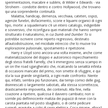
sperimentazioni, macabre e sublimi, di Wilder e Edwards - via
Stroheim - condotte dentro e contro Hollywood, che trovano
qui una sorprendente continuità.
Malattia, handicap, demenza, vecchiaia, cateteri, ospizi,
agenzie funebri, disfacimento, scorie e liquami organici di ogni
tipo, morte: a squadernarsi c’è un intero catalogo, indigeribile
e sovversivo, che riconfigura quei materiali che hanno sempre
strutturato il naturalismo, in cui
Dumb and Dumber To
si
potrebbe iscrivere come reperto regressivo, destinato
all’autodistruzione, nel micidiale intreccio che lo muove tra
esplorazione pulsionale, spostamento e ripetizione.
Harry e Lloyd sono ancora una volta insieme, anche come
materializzazione del doppio e autoironico rispecchiamento
degli stessi fratelli Farrelly, che li immergono senza scampo in
un on the road sgangherato che, ricalcando la serialità infinita
di occasioni mancate del primo, non smette di sfuggire, e qui
sta la sua grande singolarità, a ogni reale confronto. Niente
qui, infatti, sembra più funzionare, dai tempi comici delle gag,
disinnescati o largamente sabotati, alla stessa scorrettezza,
drasticamente impoverita, dei contenuti. Alla fine, nella
coazione a ripetere, qualcosa è davvero cambiato; non si
sorride più dell’innocente malizia dei pupazzi di neve con la
carota piantata nel posto sbagliato, o di certe pedicure
surreali, eseguite a colpi di sega elettrica. Cosa rimane, allora?