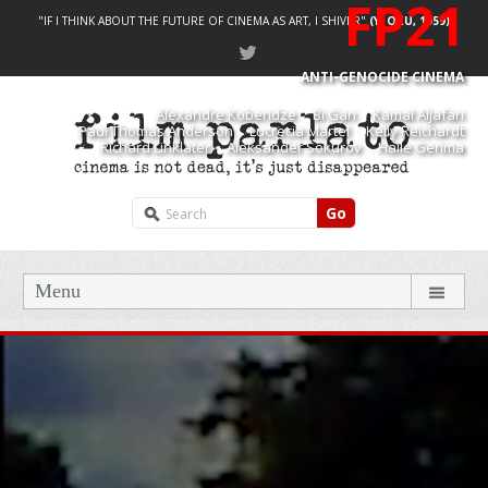
FP21
"IF I THINK ABOUT THE FUTURE OF CINEMA AS ART, I SHIVER"
(Y. OZU, 1959)
ANTI-GENOCIDE CINEMA
Alexandre Koberidze Bi Gan Kamal Aljafari
Paul Thomas Anderson Lucrecia Martel Kelly Reichardt
Richard Linklater Aleksander Sokurov Haile Gerima
Go
Menu