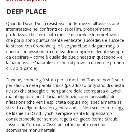
DEEP PLACE
Quando David Lynch resisteva con fermezza all’ossessione
interpretativa nei confronti dei suoi film, probabilmente
profetizzava la sterminata messe di parole e interpretazioni
che poi si sono puntualmente verificate (succedeva e succede
lo stesso con Cronenberg, e bisognerebbe indagare meglio
questa connessione tra un’idea di immagine e identità sempre
da decifrare – come è quella dei due cineasti in questione – e
la paradossale ‘naturalezza’ con cui provoca un vero e proprio
diluvio di parole).
Dunque, come è già stato per la morte di Godard, non è solo
per sfiducia nella parola critica (paradosso originario di questa
rivista) che si sceglie di non parlare della scomparsa di Lynch,
ma all’opposto per fiducia nel silenzio come possibilità di
riflessione (che verrà esplicitata oppure no), specialmente se
si tratta di figure davvero generazionali. Non scriveremo saggi
né litanie su David Lynch, semplicemente lo ripensiamo
considerandolo per sempre regola del gioco (come Straub,
Iosseliani, Corman o Cissé per citare quattro recenti
scomparse monumentali).