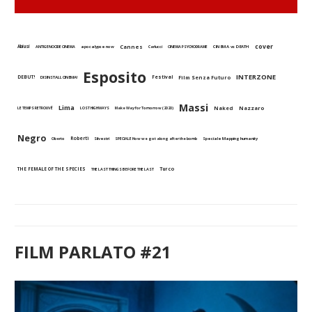
cover
Abiusi
Cannes
ANTIGENOCIDE CINEMA
apocalypse now
Carlucci
CINEMA PSYCHODRAME
CINEMA vs DEATH
Esposito
INTERZONE
DEBUT!
Festival
Film Senza Futuro
DISINSTALL CINEMA!
Massi
Lima
Naked
Nazzaro
LE TEMPS RETROUVÉ
LOST HIGHWAYS
Make Way for Tomorrow (2020)
Negro
Roberti
Oberto
Silvestri
SPECIALE How we got along after the bomb
Speciale Mapping humanity
THE FEMALE OF THE SPECIES
Turco
THE LAST THINGS BEFORE THE LAST
FILM PARLATO #21