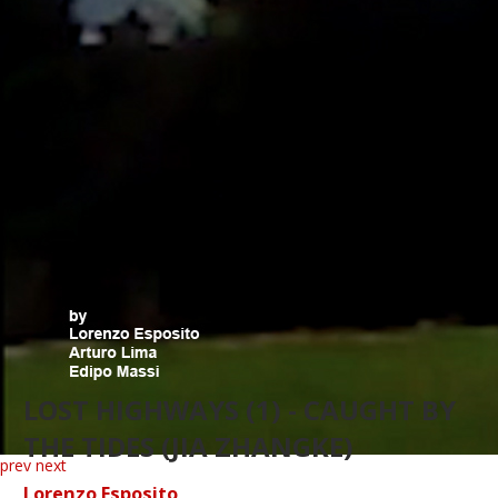
LOST HIGHWAYS (1) - CAUGHT BY
THE TIDES (JIA ZHANGKE)
prev
next
Lorenzo Esposito