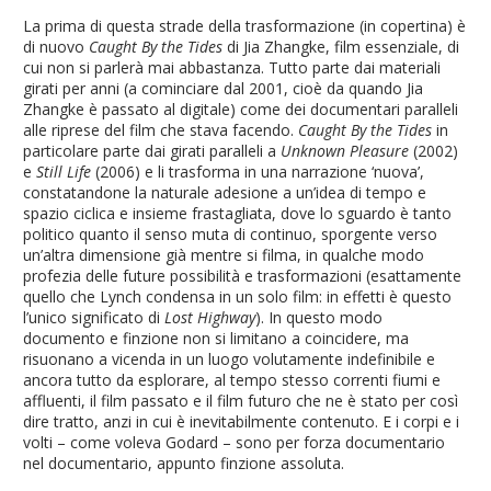
La prima di questa strade della trasformazione (in copertina) è
di nuovo
Caught By the Tides
di Jia Zhangke, film essenziale, di
cui non si parlerà mai abbastanza. Tutto parte dai materiali
girati per anni (a cominciare dal 2001, cioè da quando Jia
Zhangke è passato al digitale) come dei documentari paralleli
alle riprese del film che stava facendo.
Caught By the Tides
in
particolare parte dai girati paralleli a
Unknown Pleasure
(2002)
e
Still Life
(2006) e li trasforma in una narrazione ‘nuova’,
constatandone la naturale adesione a un’idea di tempo e
spazio ciclica e insieme frastagliata, dove lo sguardo è tanto
politico quanto il senso muta di continuo, sporgente verso
un’altra dimensione già mentre si filma, in qualche modo
profezia delle future possibilità e trasformazioni (esattamente
quello che Lynch condensa in un solo film: in effetti è questo
l’unico significato di
Lost Highway
). In questo modo
documento e finzione non si limitano a coincidere, ma
risuonano a vicenda in un luogo volutamente indefinibile e
ancora tutto da esplorare, al tempo stesso correnti fiumi e
affluenti, il film passato e il film futuro che ne è stato per così
dire tratto, anzi in cui è inevitabilmente contenuto. E i corpi e i
volti – come voleva Godard – sono per forza documentario
nel documentario, appunto finzione assoluta.